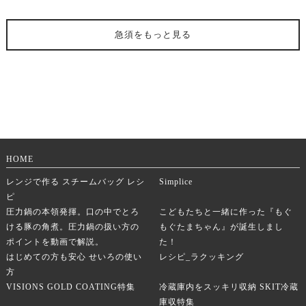
急須
をもっと見る
HOME
レンジで作る スチームバッグ レシ
Simplice
ピ
圧力鍋の本領発揮。口の中でとろ
こどもたちと一緒に作った『もぐ
ける豚の角煮。圧力鍋の扱い方の
もぐたまちゃん』が誕生しまし
ポイントを動画で解説。
た！
はじめての方も安心 せいろの使い
レシピ_ラクッキング
方
VISIONS GOLD COATING特集
冷蔵庫内をスッキリ収納 SKIT冷蔵
庫収特集