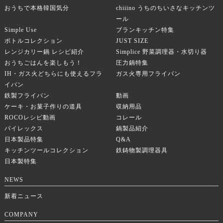
おうちで本格韓国気分
chiiino うちのちいさなキッチンツ
ール
Simple Use
ブランキッチン特集
ボトルコレクション
JUST SIZE
レンジカリー鍋 レシピ紹介
Simplice 野菜調理器・水切り器
おうちごはんを楽しもう！
圧力鍋特集
IH・ガス火どちらにも使えるフラ
ガス火専用フライパン
イパン
鉄製フライパン
動画
ケーキ・お菓子作りの道具
収納用品
ROCOレシピ動画
コレール
パイレックス
鍋製品紹介
日本製品特集
Q&A
キッチンツールコレクション
鉄鋳物製調理器具
日本製特集
NEWS
新着ニュース
COMPANY