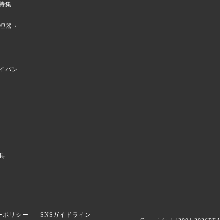
特集
菜調理器・
イパン
具
ーポリシー
SNSガイドライン