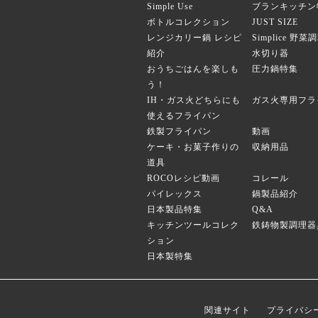
Simple Use
ブランキッチン
ボトルコレクション
JUST SIZE
レンジカリー鍋 レシピ
Simplice 野
紹介
水切り器
おうちごはんを楽しも
圧力鍋特集
う！
IH・ガス火どちらにも
ガス火専用フラ
使えるフライパン
鉄製フライパン
動画
ケーキ・お菓子作りの
収納用品
道具
ROCOレシピ動画
コレール
パイレックス
鍋製品紹介
日本製品特集
Q&A
キッチンツールコレク
鉄鋳物製調理器
ション
日本製特集
関連サイト
プライバシ