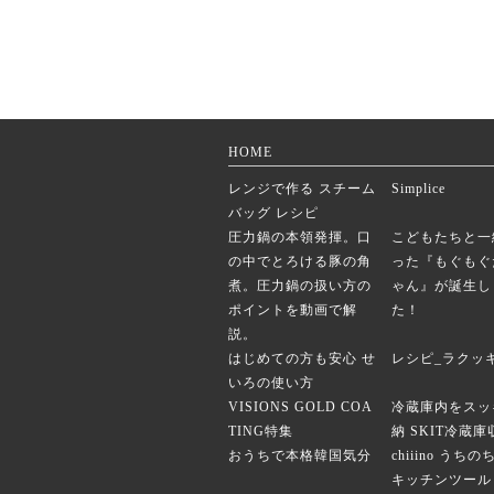
HOME
レンジで作る スチーム
Simplice
バッグ レシピ
圧力鍋の本領発揮。口
こどもたちと一
の中でとろける豚の角
った『もぐもぐ
煮。圧力鍋の扱い方の
ゃん』が誕生し
ポイントを動画で解
た！
説。
はじめての方も安心 せ
レシピ_ラクッ
いろの使い方
VISIONS GOLD COA
冷蔵庫内をスッ
TING特集
納 SKIT冷蔵
おうちで本格韓国気分
chiiino うち
キッチンツール