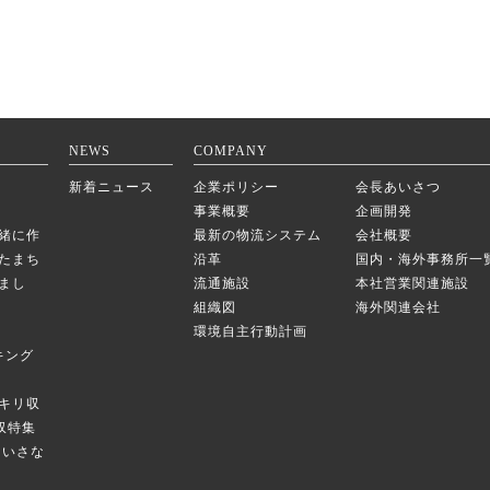
NEWS
COMPANY
新着ニュース
企業ポリシー
会長あいさつ
事業概要
企画開発
緒に作
最新の物流システム
会社概要
たまち
沿革
国内・海外事務所一
まし
流通施設
本社営業関連施設
組織図
海外関連会社
環境自主行動計画
キング
キリ収
庫収特集
のちいさな