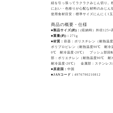
紐を引っ張ってラクラクみじん切り。
におい・色移りが心配な材料のみじん
使用食材目安：標準サイズにんにく1
商品の概要・仕様
■製品サイズ(約)：
(収納時）外径125×
■重量(約)：
271g
■材質：
容器：ポリスチレン（耐熱温度
ポリプロピレン（耐熱温度90℃ 耐冷温
0℃ 耐冷温度-20℃） プッシュ部回
部：ポリエチレン（耐熱温度90℃ 耐
耐冷温度-20℃） 金属部：ステンレ
■原産国：
中国
■JANコード：
4976790210812