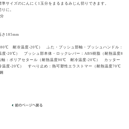
標準サイズのにんにく1玉分をまるまるみじん切りできます。
切りに。
玉分
高さ185mm
80℃ 耐冷温度-20℃） ふた・プッシュ部軸・プッシュハンドル：
度-20℃） プッシュ部本体・ロックレバー：ABS樹脂（耐熱温度8
転軸：ポリアセタール（耐熱温度90℃ 耐冷温度-20℃） カッター
冷温度-20℃） すべり止め：熱可塑性エラストマー（耐熱温度70℃
ス鋼