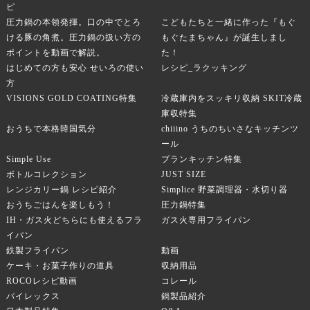
ピ
圧力鍋の本領発揮。口の中でとろ
こどもたちと一緒に作った『もぐ
ける豚の角煮。圧力鍋の扱い方の
もぐたまちゃん』が誕生しまし
ポイントを動画で解説。
た！
はじめての方も安心 せいろの使い
レシピ_ラクッキング
方
VISIONS GOLD COATING特集
冷蔵庫内をスッキリ収納 SKIT冷蔵
庫収特集
おうちで本格韓国気分
chiiino うちのちいさなキッチンツ
ール
Simple Use
ブランキッチン特集
ボトルコレクション
JUST SIZE
レンジカリー鍋 レシピ紹介
Simplice 野菜調理器・水切り器
おうちごはんを楽しもう！
圧力鍋特集
IH・ガス火どちらにも使えるフラ
ガス火専用フライパン
イパン
鉄製フライパン
動画
ケーキ・お菓子作りの道具
収納用品
ROCOレシピ動画
コレール
パイレックス
鍋製品紹介