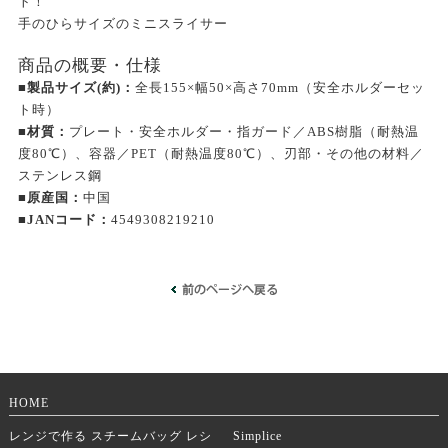
ト！
手のひらサイズのミニスライサー
商品の概要・仕様
■製品サイズ(約)：
全長155×幅50×高さ70mm（安全ホルダーセッ
ト時）
■材質：
プレート・安全ホルダー・指ガード／ABS樹脂（耐熱温
度80℃）、容器／PET（耐熱温度80℃）、刃部・その他の材料／
ステンレス鋼
■原産国：
中国
■JANコード：
4549308219210
HOME
レンジで作る スチームバッグ レシ
Simplice