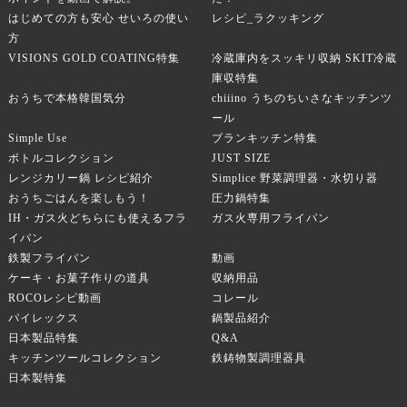
はじめての方も安心 せいろの使い
レシピ_ラクッキング
方
VISIONS GOLD COATING特集
冷蔵庫内をスッキリ収納 SKIT冷蔵
庫収特集
おうちで本格韓国気分
chiiino うちのちいさなキッチンツ
ール
Simple Use
ブランキッチン特集
ボトルコレクション
JUST SIZE
レンジカリー鍋 レシピ紹介
Simplice 野菜調理器・水切り器
おうちごはんを楽しもう！
圧力鍋特集
IH・ガス火どちらにも使えるフラ
ガス火専用フライパン
イパン
鉄製フライパン
動画
ケーキ・お菓子作りの道具
収納用品
ROCOレシピ動画
コレール
パイレックス
鍋製品紹介
日本製品特集
Q&A
キッチンツールコレクション
鉄鋳物製調理器具
日本製特集