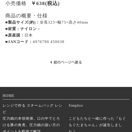
小売価格
￥
638
(税込)
商品の概要・仕様
■製品サイズ(約)：
全長325×幅75×高さ40mm
■材質：ナイロン：
■原産国：
日本
■JANコード：
4976790 450638
HOME
レンジで作る スチームバッグ レシ
Simplice
ピ
圧力鍋の本領発揮。口の中でとろ
こどもたちと一緒に作った『もぐ
ける豚の角煮。圧力鍋の扱い方の
もぐたまちゃん』が誕生しまし
ポイントを動画で解説。
た！