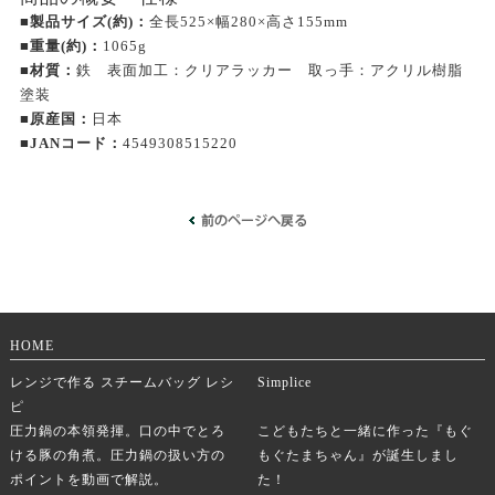
■製品サイズ(約)：
全長525×幅280×高さ155mm
■重量(約)：
1065g
■材質：
鉄 表面加工：クリアラッカー 取っ手：アクリル樹脂
塗装
■原産国：
日本
■JANコード：
4549308515220
HOME
レンジで作る スチームバッグ レシ
Simplice
ピ
圧力鍋の本領発揮。口の中でとろ
こどもたちと一緒に作った『もぐ
ける豚の角煮。圧力鍋の扱い方の
もぐたまちゃん』が誕生しまし
ポイントを動画で解説。
た！