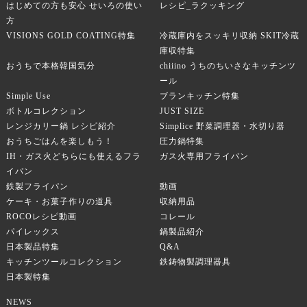
はじめての方も安心 せいろの使い
レシピ_ラクッキング
方
VISIONS GOLD COATING特集
冷蔵庫内をスッキリ収納 SKIT冷蔵
庫収特集
おうちで本格韓国気分
chiiino うちのちいさなキッチンツ
ール
Simple Use
ブランキッチン特集
ボトルコレクション
JUST SIZE
レンジカリー鍋 レシピ紹介
Simplice 野菜調理器・水切り器
おうちごはんを楽しもう！
圧力鍋特集
IH・ガス火どちらにも使えるフラ
ガス火専用フライパン
イパン
鉄製フライパン
動画
ケーキ・お菓子作りの道具
収納用品
ROCOレシピ動画
コレール
パイレックス
鍋製品紹介
日本製品特集
Q&A
キッチンツールコレクション
鉄鋳物製調理器具
日本製特集
NEWS