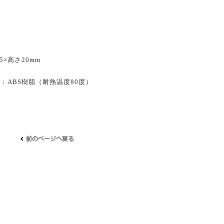
15×高さ20mm
：ABS樹脂（耐熱温度80度）