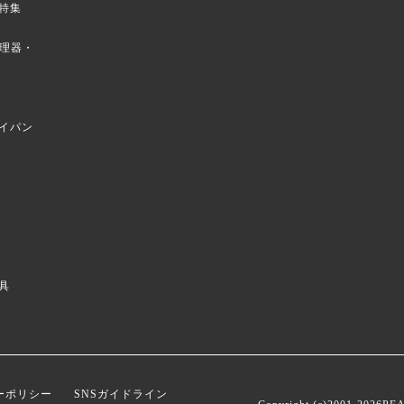
特集
菜調理器・
イパン
具
ーポリシー
SNSガイドライン