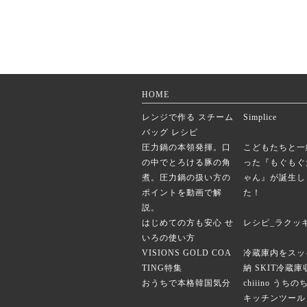
HOME
レンジで作る スチーム
Simplice
バッグ レシピ
圧力鍋の本領発揮。口
こどもたちと一
の中でとろける豚の角
った『もぐもぐ
煮。圧力鍋の扱い方の
ゃん』が誕生し
ポイントを動画で解
た！
説。
はじめての方も安心 せ
レシピ_ラクッ
いろの使い方
VISIONS GOLD COA
冷蔵庫内をスッ
TING特集
納 SKIT冷蔵
おうちで本格韓国気分
chiiino うち
キッチンツール