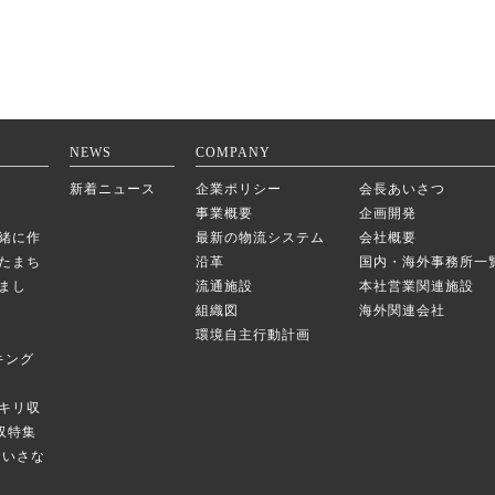
NEWS
COMPANY
新着ニュース
企業ポリシー
会長あいさつ
事業概要
企画開発
緒に作
最新の物流システム
会社概要
たまち
沿革
国内・海外事務所一
まし
流通施設
本社営業関連施設
組織図
海外関連会社
環境自主行動計画
キング
キリ収
庫収特集
のちいさな