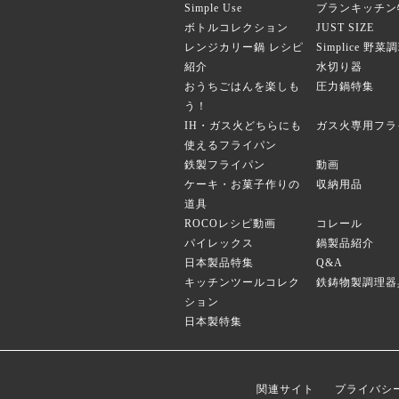
Simple Use
ブランキッチン
ボトルコレクション
JUST SIZE
レンジカリー鍋 レシピ
Simplice 野
紹介
水切り器
おうちごはんを楽しも
圧力鍋特集
う！
IH・ガス火どちらにも
ガス火専用フラ
使えるフライパン
鉄製フライパン
動画
ケーキ・お菓子作りの
収納用品
道具
ROCOレシピ動画
コレール
パイレックス
鍋製品紹介
日本製品特集
Q&A
キッチンツールコレク
鉄鋳物製調理器
ション
日本製特集
関連サイト
プライバシ