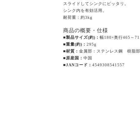
スライドしてシンクにピッタリ。
シンク内を有効活用。
耐荷重：約3kg
商品の概要・仕様
■製品サイズ(約)：
幅180×奥行465～7
■重量(約)：
295g
■材質：
金属部：ステンレス鋼 樹脂部
■原産国：
中国
■JANコード：
4549308541557