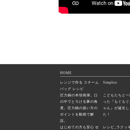
HOME
レンジで作る スチーム
Simplice
バッグ レシピ
圧力鍋の本領発揮。口
こどもたちと一
の中でとろける豚の角
った『もぐもぐ
煮。圧力鍋の扱い方の
ゃん』が誕生し
ポイントを動画で解
た！
説。
はじめての方も安心 せ
レシピ_ラクッ