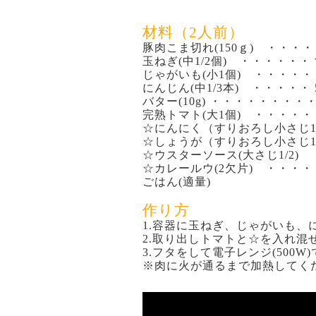
材料（2人前）
豚肉こま切れ(150ｇ) ・・・
玉ねぎ(中1/2個) ・・・・・・
じゃがいも(小1個) ・・・・
にんじん(中1/3本) ・・・・・
バター(10g) ・・・・・・・・
完熟トマト(大1個) ・・・・
☆にんにく（すりおろし小さじ1
☆しょうが（すりおろし小さじ1
☆ウスターソース(大さじ1/2)
☆カレールウ(2欠片) ・・・・
ごはん(適量)
作り方
1.容器に玉ねぎ、じゃがいも、
2.取り出しトマトと☆を入れ混
3.フタをして電子レンジ(500
※肉に火が通るまで加熱してく