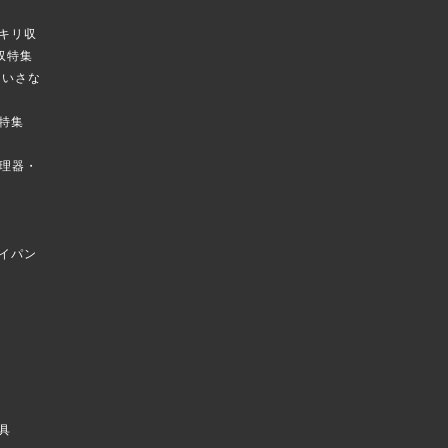
キリ収
庫収特集
のちいさな
特集
菜調理器・
イパン
具