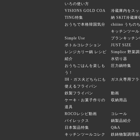
いろの使い方
VISIONS GOLD COA
冷蔵庫内をスッ
TING特集
納 SKIT冷蔵
おうちで本格韓国気分
chiiino うち
キッチンツール
Simple Use
ブランキッチン
ボトルコレクション
JUST SIZE
レンジカリー鍋 レシピ
Simplice 野
紹介
水切り器
おうちごはんを楽しも
圧力鍋特集
う！
IH・ガス火どちらにも
ガス火専用フラ
使えるフライパン
鉄製フライパン
動画
ケーキ・お菓子作りの
収納用品
道具
ROCOレシピ動画
コレール
パイレックス
鍋製品紹介
日本製品特集
Q&A
キッチンツールコレク
鉄鋳物製調理器