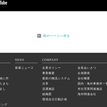
前のページへ戻る
NEWS
COMPANY
新着ニュース
企業ポリシー
会長あいさつ
事業概要
企画開発
緒に作
最新の物流システム
会社概要
たまち
沿革
国内・海外事務所一
まし
流通施設
本社営業関連施設
組織図
海外関連会社
環境自主行動計画
キング