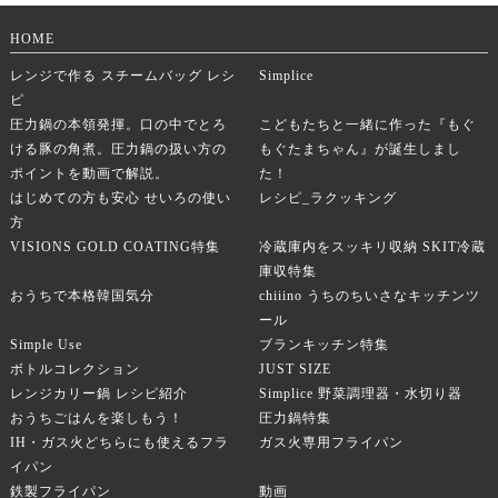
HOME
レンジで作る スチームバッグ レシ
Simplice
ピ
圧力鍋の本領発揮。口の中でとろ
こどもたちと一緒に作った『もぐ
ける豚の角煮。圧力鍋の扱い方の
もぐたまちゃん』が誕生しまし
ポイントを動画で解説。
た！
はじめての方も安心 せいろの使い
レシピ_ラクッキング
方
VISIONS GOLD COATING特集
冷蔵庫内をスッキリ収納 SKIT冷蔵
庫収特集
おうちで本格韓国気分
chiiino うちのちいさなキッチンツ
ール
Simple Use
ブランキッチン特集
ボトルコレクション
JUST SIZE
レンジカリー鍋 レシピ紹介
Simplice 野菜調理器・水切り器
おうちごはんを楽しもう！
圧力鍋特集
IH・ガス火どちらにも使えるフラ
ガス火専用フライパン
イパン
鉄製フライパン
動画