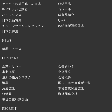
ケーキ・お菓子作りの道具
収納用品
ROCOレシピ動画
コレール
パイレックス
鍋製品紹介
日本製品特集
Q&A
キッチンツールコレクション
鉄鋳物製調理器具
日本製特集
NEWS
新着ニュース
COMPANY
企業ポリシー
会長あいさつ
事業概要
企画開発
最新の物流システム
会社概要
沿革
国内・海外事務所一覧
流通施設
本社営業関連施設
組織図
海外関連会社
環境自主行動計画
RECRUIT