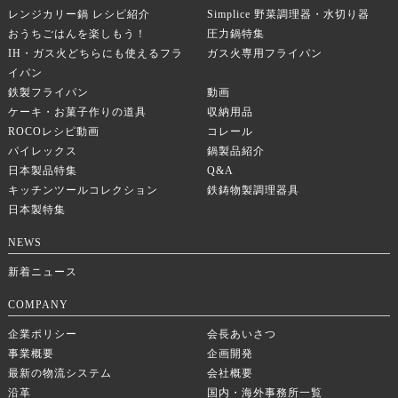
レンジカリー鍋 レシピ紹介
Simplice 野菜調理器・水切り器
おうちごはんを楽しもう！
圧力鍋特集
IH・ガス火どちらにも使えるフラ
ガス火専用フライパン
イパン
鉄製フライパン
動画
ケーキ・お菓子作りの道具
収納用品
ROCOレシピ動画
コレール
パイレックス
鍋製品紹介
日本製品特集
Q&A
キッチンツールコレクション
鉄鋳物製調理器具
日本製特集
NEWS
新着ニュース
COMPANY
企業ポリシー
会長あいさつ
事業概要
企画開発
最新の物流システム
会社概要
沿革
国内・海外事務所一覧