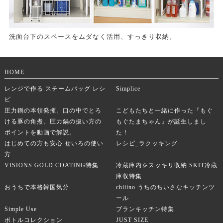
洗面台下のスペースをムダなく活用、すっきり収納。
HOME
レンジで作る スチームバッグ レシ
Simplice
ピ
圧力鍋の本領発揮。口の中でとろ
こどもたちと一緒に作った『もぐ
ける豚の角煮。圧力鍋の扱い方の
もぐたまちゃん』が誕生しまし
ポイントを動画で解説。
た！
はじめての方も安心 せいろの使い
レシピ_ラクッキング
方
VISIONS GOLD COATING特集
冷蔵庫内をスッキリ収納 SKIT冷蔵
庫収特集
おうちで本格韓国気分
chiiino うちのちいさなキッチンツ
ール
Simple Use
ブランキッチン特集
ボトルコレクション
JUST SIZE