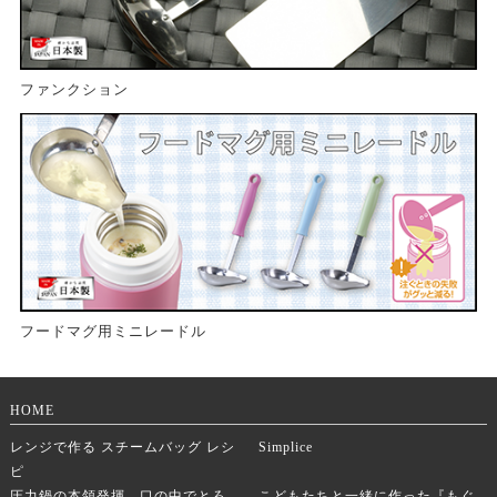
ファンクション
フードマグ用ミニレードル
HOME
レンジで作る スチームバッグ レシ
Simplice
ピ
圧力鍋の本領発揮。口の中でとろ
こどもたちと一緒に作った『もぐ