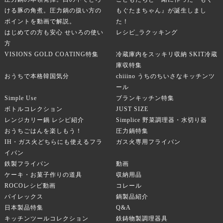
ける豚の角煮。圧力鍋の扱い方の
もぐたまちゃん』が誕生しまし
ポイントを動画で解説。
た！
はじめての方も安心 せいろの使い
レシピ_ラクッキング
方
VISIONS GOLD COATING特集
冷蔵庫内をスッキリ収納 SKIT冷蔵
庫収特集
おうちで本格韓国気分
chiiino うちのちいさなキッチンツ
ール
Simple Use
ブランキッチン特集
ボトルコレクション
JUST SIZE
レンジカリー鍋 レシピ紹介
Simplice 野菜調理器・水切り器
おうちごはんを楽しもう！
圧力鍋特集
IH・ガス火どちらにも使えるフラ
ガス火専用フライパン
イパン
鉄製フライパン
動画
ケーキ・お菓子作りの道具
収納用品
ROCOレシピ動画
コレール
パイレックス
鍋製品紹介
日本製品特集
Q&A
キッチンツールコレクション
鉄鋳物製調理器具