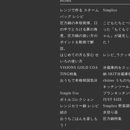
HOME
レンジで作る スチーム
Simplice
バッグ レシピ
圧力鍋の本領発揮。口
こどもたちと一
の中でとろける豚の角
った『もぐもぐ
煮。圧力鍋の扱い方の
ゃん』が誕生し
ポイントを動画で解
た！
説。
はじめての方も安心 せ
レシピ_ラクッ
いろの使い方
VISIONS GOLD COA
冷蔵庫内をスッ
TING特集
納 SKIT冷蔵
おうちで本格韓国気分
chiiino うち
キッチンツール
Simple Use
ブランキッチン
ボトルコレクション
JUST SIZE
レンジカリー鍋 レシピ
Simplice 野
紹介
水切り器
おうちごはんを楽しも
圧力鍋特集
う！