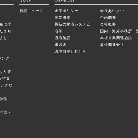
NEWS
COMPANY
新着ニュース
企業ポリシー
会長あいさつ
事業概要
企画開発
緒に作
最新の物流システム
会社概要
たまち
沿革
国内・海外事務所一
まし
流通施設
本社営業関連施設
組織図
海外関連会社
環境自主行動計画
キング
キリ収
庫収特集
のちいさな
特集
菜調理器・