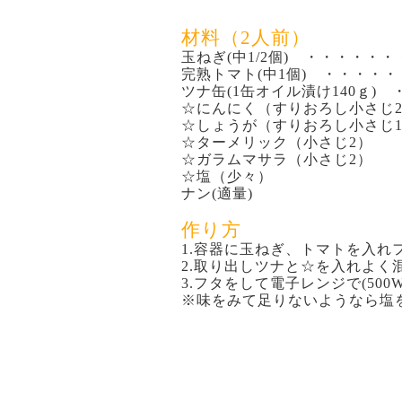
材料（2人前）
玉ねぎ(中1/2個) ・・・・・
完熟トマト(中1個) ・・・・
ツナ缶(1缶オイル漬け140ｇ)
☆にんにく（すりおろし小さじ
☆しょうが（すりおろし小さじ
☆ターメリック（小さじ2）
☆ガラムマサラ（小さじ2）
☆塩（少々）
ナン(適量)
作り方
1.容器に玉ねぎ、トマトを入れフ
2.取り出しツナと☆を入れよく
3.フタをして電子レンジで(50
※味をみて足りないようなら塩