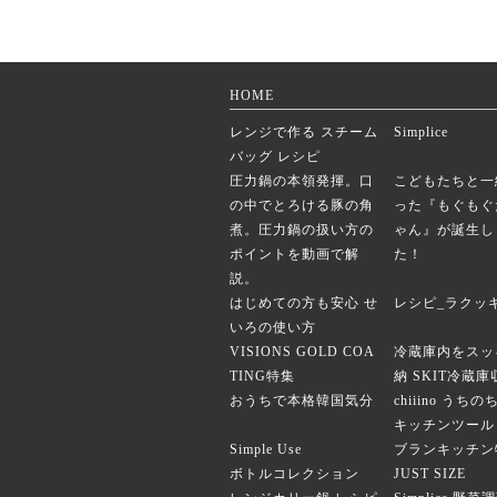
HOME
レンジで作る スチーム
Simplice
バッグ レシピ
圧力鍋の本領発揮。口
こどもたちと一
の中でとろける豚の角
った『もぐもぐ
煮。圧力鍋の扱い方の
ゃん』が誕生し
ポイントを動画で解
た！
説。
はじめての方も安心 せ
レシピ_ラクッ
いろの使い方
VISIONS GOLD COA
冷蔵庫内をスッ
TING特集
納 SKIT冷蔵
おうちで本格韓国気分
chiiino うち
キッチンツール
Simple Use
ブランキッチン
ボトルコレクション
JUST SIZE