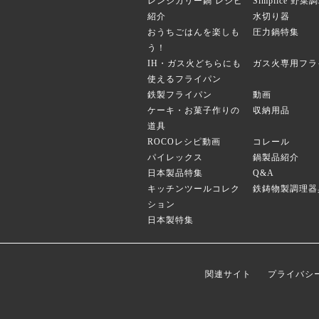
レンジカリー鍋 レシピ
Simplice 野
紹介
水切り器
おうちごはんを楽しも
圧力鍋特集
う！
IH・ガス火どちらにも
ガス火専用フラ
使えるフライパン
鉄製フライパン
動画
ケーキ・お菓子作りの
収納用品
道具
ROCOレシピ動画
コレール
パイレックス
鍋製品紹介
日本製品特集
Q&A
キッチンツールコレク
鉄鋳物製調理器
ション
日本製特集
関連サイト
プライバシ