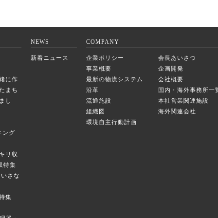
NEWS
COMPANY
新着ニュース
企業ポリシー
会長あいさつ
事業概要
企画開発
緒に作
最新の物流システム
会社概要
たまち
沿革
国内・海外事務所一
まし
流通施設
本社営業関連施設
組織図
海外関連会社
環境自主行動計画
キング
キリ収
庫収特集
のちいさな
特集