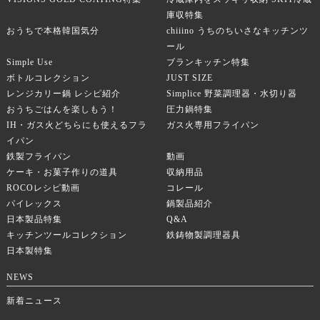
庫収特集
おうちで本格韓国気分
chiiino うちのちいさなキッチンツ
ール
Simple Use
ブランキッチン特集
ボトルコレクション
JUST SIZE
レンジカリー鍋 レシピ紹介
Simplice 野菜調理器・水切り器
おうちごはんを楽しもう！
圧力鍋特集
IH・ガス火どちらにも使えるフラ
ガス火専用フライパン
イパン
鉄製フライパン
動画
ケーキ・お菓子作りの道具
収納用品
ROCOレシピ動画
コレール
パイレックス
鍋製品紹介
日本製品特集
Q&A
キッチンツールコレクション
鉄鋳物製調理器具
日本製特集
NEWS
新着ニュース