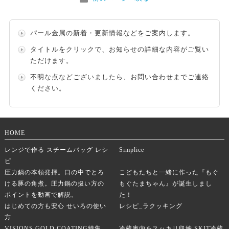
パール金属の新着・更新情報などをご案内します。
タイトルをクリックで、お知らせの詳細な内容がご覧い
ただけます。
不明な点などございましたら、
お問い合わせ
までご連絡
ください。
HOME
レンジで作る スチームバッグ レシ
Simplice
ピ
圧力鍋の本領発揮。口の中でとろ
こどもたちと一緒に作った『もぐ
ける豚の角煮。圧力鍋の扱い方の
もぐたまちゃん』が誕生しまし
ポイントを動画で解説。
た！
はじめての方も安心 せいろの使い
レシピ_ラクッキング
方
VISIONS GOLD COATING特集
冷蔵庫内をスッキリ収納 SKIT冷蔵