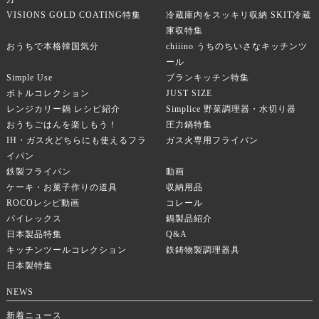
VISIONS GOLD COATING特集
冷蔵庫内をスッキリ収納 SKIT冷蔵
庫収特集
おうちで本格韓国気分
chiiino うちのちいさなキッチンツ
ール
Simple Use
ブランキッチン特集
ボトルコレクション
JUST SIZE
レンジカリー鍋 レシピ紹介
Simplice 野菜調理器・水切り器
おうちごはんを楽しもう！
圧力鍋特集
IH・ガス火どちらにも使えるフラ
ガス火専用フライパン
イパン
鉄製フライパン
動画
ケーキ・お菓子作りの道具
収納用品
ROCOレシピ動画
コレール
パイレックス
鍋製品紹介
日本製品特集
Q&A
キッチンツールコレクション
鉄鋳物製調理器具
日本製特集
NEWS
新着ニュース