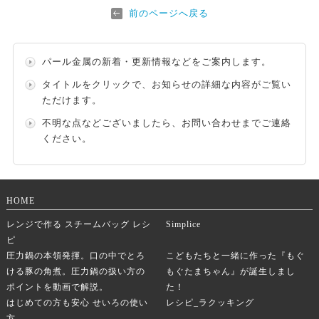
前のページへ戻る
パール金属の新着・更新情報などをご案内します。
タイトルをクリックで、お知らせの詳細な内容がご覧い
ただけます。
不明な点などございましたら、
お問い合わせ
までご連絡
ください。
HOME
レンジで作る スチームバッグ レシ
Simplice
ピ
圧力鍋の本領発揮。口の中でとろ
こどもたちと一緒に作った『もぐ
ける豚の角煮。圧力鍋の扱い方の
もぐたまちゃん』が誕生しまし
ポイントを動画で解説。
た！
はじめての方も安心 せいろの使い
レシピ_ラクッキング
方