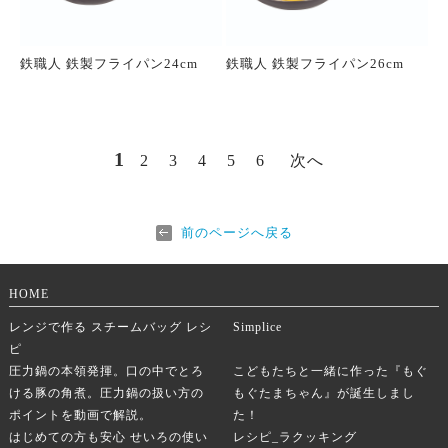
鉄職人 鉄製フライパン24cm
鉄職人 鉄製フライパン26cm
1
2
3
4
5
6
次へ
前のページへ戻る
HOME
レンジで作る スチームバッグ レシ
Simplice
ピ
圧力鍋の本領発揮。口の中でとろ
こどもたちと一緒に作った『もぐ
ける豚の角煮。圧力鍋の扱い方の
もぐたまちゃん』が誕生しまし
ポイントを動画で解説。
た！
はじめての方も安心 せいろの使い
レシピ_ラクッキング