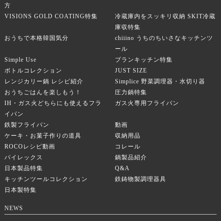
方
VISIONS GOLD COATING特集
冷蔵庫内をスッキリ収納 SKIT冷蔵
庫収特集
おうちで本格韓国気分
chiiino うちのちいさなキッチンツ
ール
Simple Use
ブランキッチン特集
ボトルコレクション
JUST SIZE
レンジカリー鍋 レシピ紹介
Simplice 野菜調理器・水切り器
おうちごはんを楽しもう！
圧力鍋特集
IH・ガス火どちらにも使えるフラ
ガス火専用フライパン
イパン
鉄製フライパン
動画
ケーキ・お菓子作りの道具
収納用品
ROCOレシピ動画
コレール
パイレックス
鍋製品紹介
日本製品特集
Q&A
キッチンツールコレクション
鉄鋳物製調理器具
日本製特集
NEWS