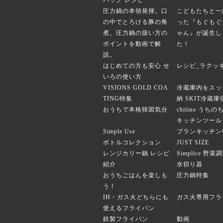
バッグ レシピ
圧力鍋の本領発揮。口
こどもたちと一
の中でとろける豚の角
った『もぐもぐ
煮。圧力鍋の扱い方の
ゃん』が誕生し
ポイントを動画で解
た！
説。
はじめての方も安心 せ
レシピ_ラクッ
いろの使い方
VISIONS GOLD COA
冷蔵庫内をスッ
TING特集
納 SKIT冷蔵
おうちで本格韓国気分
chiiino うち
キッチンツール
Simple Use
ブランキッチン
ボトルコレクション
JUST SIZE
レンジカリー鍋 レシピ
Simplice 野
紹介
水切り器
おうちごはんを楽しも
圧力鍋特集
う！
IH・ガス火どちらにも
ガス火専用フラ
使えるフライパン
鉄製フライパン
動画