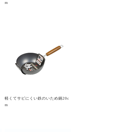
m
軽くてサビにくい鉄のいため鍋20c
m