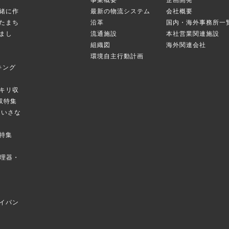
事業概要
企画開発
緒に作
最新の物流システム
会社概要
たまち
沿革
国内・海外事務所一
まし
流通施設
本社営業関連施設
組織図
海外関連会社
環境自主行動計画
キング
キリ収
庫収特集
のちいさな
特集
菜調理器・
イパン