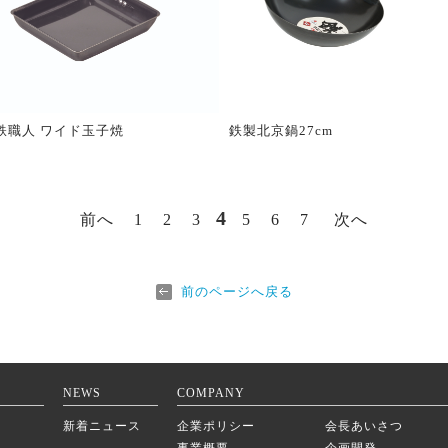
鉄職人 ワイド玉子焼
鉄製北京鍋27cm
4
前へ
1
2
3
5
6
7
次へ
前のページへ戻る
NEWS
COMPANY
新着ニュース
企業ポリシー
会長あいさつ