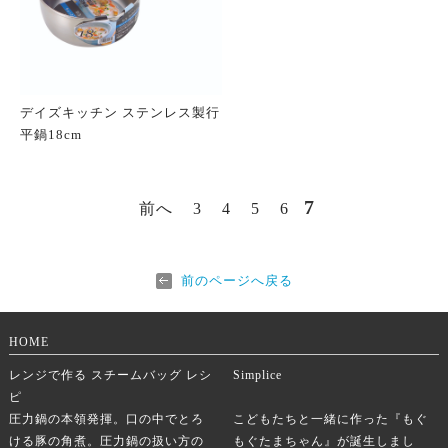
デイズキッチン ステンレス製行
平鍋18cm
7
前へ
3
4
5
6
前のページへ戻る
HOME
レンジで作る スチームバッグ レシ
Simplice
ピ
圧力鍋の本領発揮。口の中でとろ
こどもたちと一緒に作った『もぐ
ける豚の角煮。圧力鍋の扱い方の
もぐたまちゃん』が誕生しまし