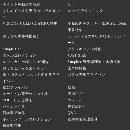
ポイントを動画で解説。
た！
はじめての方も安心 せいろの使い
レシピ_ラクッキング
方
VISIONS GOLD COATING特集
冷蔵庫内をスッキリ収納 SKIT冷蔵
庫収特集
おうちで本格韓国気分
chiiino うちのちいさなキッチンツ
ール
Simple Use
ブランキッチン特集
ボトルコレクション
JUST SIZE
レンジカリー鍋 レシピ紹介
Simplice 野菜調理器・水切り器
おうちごはんを楽しもう！
圧力鍋特集
IH・ガス火どちらにも使えるフラ
ガス火専用フライパン
イパン
鉄製フライパン
動画
ケーキ・お菓子作りの道具
収納用品
ROCOレシピ動画
コレール
パイレックス
鍋製品紹介
日本製品特集
Q&A
キッチンツールコレクション
鉄鋳物製調理器具
日本製特集