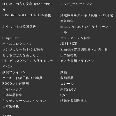
はじめての方も安心 せいろの使い
レシピ_ラクッキング
方
VISIONS GOLD COATING特集
冷蔵庫内をスッキリ収納 SKIT冷蔵
庫収特集
おうちで本格韓国気分
chiiino うちのちいさなキッチンツ
ール
Simple Use
ブランキッチン特集
ボトルコレクション
JUST SIZE
レンジカリー鍋 レシピ紹介
Simplice 野菜調理器・水切り器
おうちごはんを楽しもう！
圧力鍋特集
IH・ガス火どちらにも使えるフラ
ガス火専用フライパン
イパン
鉄製フライパン
動画
ケーキ・お菓子作りの道具
収納用品
ROCOレシピ動画
コレール
パイレックス
鍋製品紹介
日本製品特集
Q&A
キッチンツールコレクション
鉄鋳物製調理器具
日本製特集