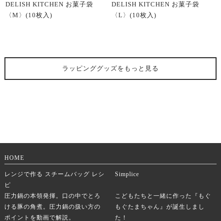
DELISH KITCHEN お菓子袋
DELISH KITCHEN お菓子袋
〈M〉(10枚入)
〈L〉(10枚入)
ラッピンググッズ
をもっと見る
HOME
レンジで作る スチームバッグ レシ
Simplice
ピ
圧力鍋の本領発揮。口の中でとろ
こどもたちと一緒に作った『もぐ
ける豚の角煮。圧力鍋の扱い方の
もぐたまちゃん』が誕生しまし
ポイントを動画で解説。
た！