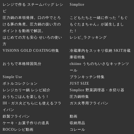
レンジで作る スチームバッグ レシ
Simplice
ピ
圧力鍋の本領発揮。口の中でとろ
こどもたちと一緒に作った『もぐ
ける豚の角煮。圧力鍋の扱い方の
もぐたまちゃん』が誕生しまし
ポイントを動画で解説。
た！
はじめての方も安心 せいろの使い
レシピ_ラクッキング
方
VISIONS GOLD COATING特集
冷蔵庫内をスッキリ収納 SKIT冷蔵
庫収特集
おうちで本格韓国気分
chiiino うちのちいさなキッチンツ
ール
Simple Use
ブランキッチン特集
ボトルコレクション
JUST SIZE
レンジカリー鍋 レシピ紹介
Simplice 野菜調理器・水切り器
おうちごはんを楽しもう！
圧力鍋特集
IH・ガス火どちらにも使えるフラ
ガス火専用フライパン
イパン
鉄製フライパン
動画
ケーキ・お菓子作りの道具
収納用品
ROCOレシピ動画
コレール