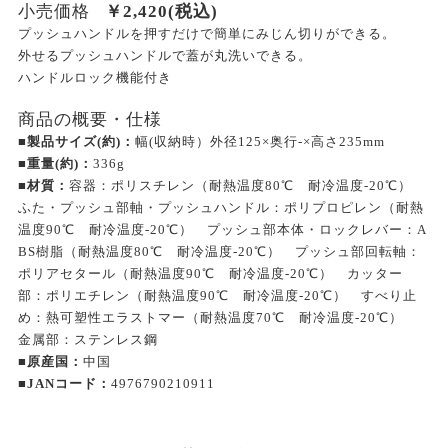
小売価格
￥
2,420
(税込)
プッシュハンドルを押すだけで簡単にみじん切りができる。
外せるプッシュハンドルで蓋が丸洗いできる。
ハンドルロック機能付き
商品の概要・仕様
■製品サイズ(約)：
幅(収納時）外径125×奥行-×高さ235mm
■重量(約)：
336g
■材質：
容器：ポリスチレン（耐熱温度80℃ 耐冷温度-20℃）
ふた・プッシュ部軸・プッシュハンドル：ポリプロピレン（耐熱
温度90℃ 耐冷温度-20℃） プッシュ部本体・ロックレバー：A
BS樹脂（耐熱温度80℃ 耐冷温度-20℃） プッシュ部回転軸：
ポリアセタール（耐熱温度90℃ 耐冷温度-20℃） カッター
部：ポリエチレン（耐熱温度90℃ 耐冷温度-20℃） すべり止
め：熱可塑性エラストマー（耐熱温度70℃ 耐冷温度-20℃）
金属部：ステンレス鋼
■原産国：
中国
■JANコード：
4976790210911