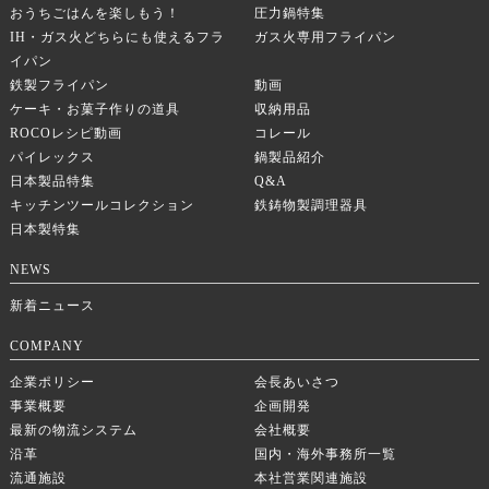
おうちごはんを楽しもう！
圧力鍋特集
IH・ガス火どちらにも使えるフラ
ガス火専用フライパン
イパン
鉄製フライパン
動画
ケーキ・お菓子作りの道具
収納用品
ROCOレシピ動画
コレール
パイレックス
鍋製品紹介
日本製品特集
Q&A
キッチンツールコレクション
鉄鋳物製調理器具
日本製特集
NEWS
新着ニュース
COMPANY
企業ポリシー
会長あいさつ
事業概要
企画開発
最新の物流システム
会社概要
沿革
国内・海外事務所一覧
流通施設
本社営業関連施設