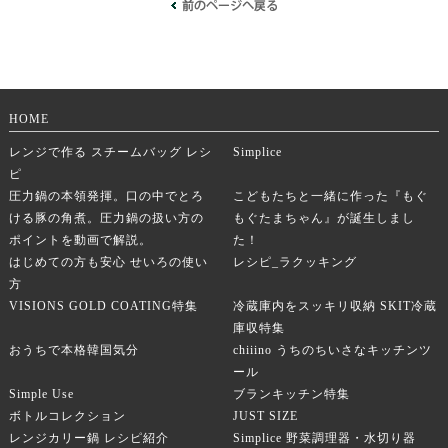
HOME
レンジで作る スチームバッグ レシ
Simplice
ピ
圧力鍋の本領発揮。口の中でとろ
こどもたちと一緒に作った『もぐ
ける豚の角煮。圧力鍋の扱い方の
もぐたまちゃん』が誕生しまし
ポイントを動画で解説。
た！
はじめての方も安心 せいろの使い
レシピ_ラクッキング
方
VISIONS GOLD COATING特集
冷蔵庫内をスッキリ収納 SKIT冷蔵
庫収特集
おうちで本格韓国気分
chiiino うちのちいさなキッチンツ
ール
Simple Use
ブランキッチン特集
ボトルコレクション
JUST SIZE
レンジカリー鍋 レシピ紹介
Simplice 野菜調理器・水切り器