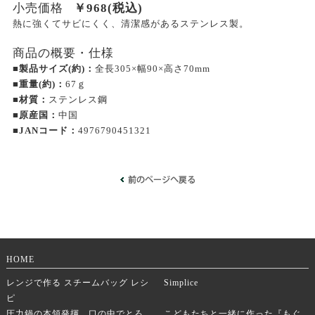
小売価格
￥
968
(税込)
熱に強くてサビにくく、清潔感があるステンレス製。
商品の概要・仕様
■製品サイズ(約)：
全長305×幅90×高さ70mm
■重量(約)：
67ｇ
■材質：
ステンレス鋼
■原産国：
中国
■JANコード：
4976790451321
HOME
レンジで作る スチームバッグ レシ
Simplice
ピ
圧力鍋の本領発揮。口の中でとろ
こどもたちと一緒に作った『もぐ