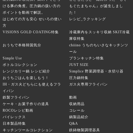
ける豚の角煮。圧力鍋の扱い方の
もぐたまちゃん』が誕生しまし
ポイントを動画で解説。
た！
はじめての方も安心 せいろの使い
レシピ_ラクッキング
方
VISIONS GOLD COATING特集
冷蔵庫内をスッキリ収納 SKIT冷蔵
庫収特集
おうちで本格韓国気分
chiiino うちのちいさなキッチンツ
ール
Simple Use
ブランキッチン特集
ボトルコレクション
JUST SIZE
レンジカリー鍋 レシピ紹介
Simplice 野菜調理器・水切り器
おうちごはんを楽しもう！
圧力鍋特集
IH・ガス火どちらにも使えるフラ
ガス火専用フライパン
イパン
鉄製フライパン
動画
ケーキ・お菓子作りの道具
収納用品
ROCOレシピ動画
コレール
パイレックス
鍋製品紹介
日本製品特集
Q&A
キッチンツールコレクション
鉄鋳物製調理器具