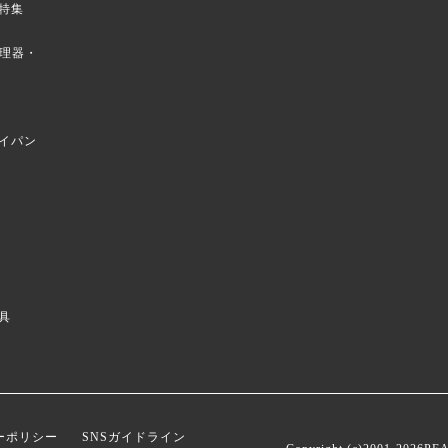
特集
菜調理器・
イパン
具
ーポリシー
SNSガイドライン