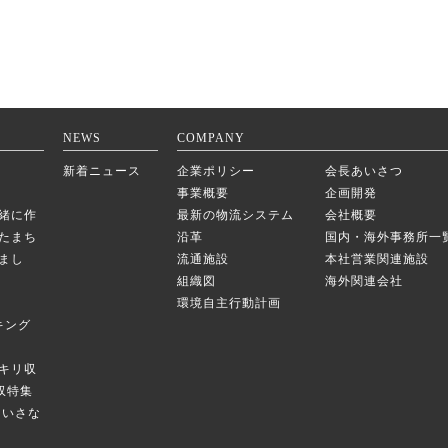
NEWS
COMPANY
新着ニュース
企業ポリシー
会長あいさつ
事業概要
企画開発
緒に作
最新の物流システム
会社概要
たまち
沿革
国内・海外事務所一
まし
流通施設
本社営業関連施設
組織図
海外関連会社
環境自主行動計画
キング
キリ収
庫収特集
のちいさな