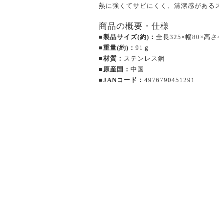
熱に強くてサビにくく、清潔感がある
商品の概要・仕様
■製品サイズ(約)：
全長325×幅80×高さ
■重量(約)：
91ｇ
■材質：
ステンレス鋼
■原産国：
中国
■JANコード：
4976790451291