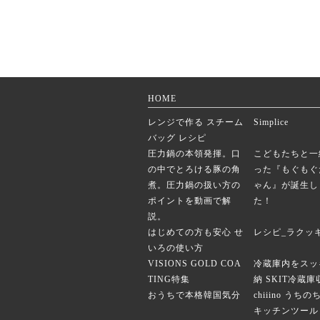
HOME
レンジで作る スチーム
Simplice
バッグ レシピ
圧力鍋の本領発揮。口
こどもたちと一
の中でとろける豚の角
った『もぐもぐ
煮。圧力鍋の扱い方の
ゃん』が誕生し
ポイントを動画で解
た！
説。
はじめての方も安心 せ
レシピ_ラクッ
いろの使い方
VISIONS GOLD COA
冷蔵庫内をスッ
TING特集
納 SKIT冷蔵
おうちで本格韓国気分
chiiino うち
キッチンツール