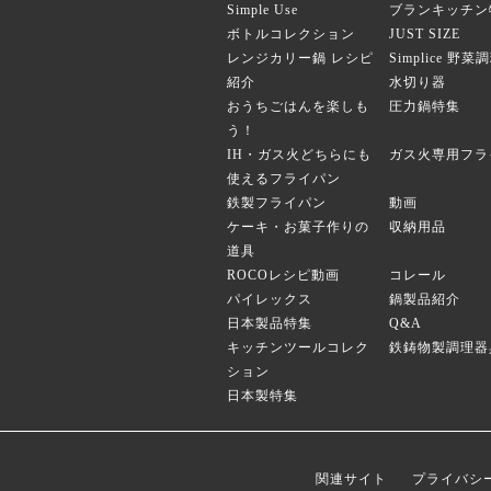
Simple Use
ブランキッチン
ボトルコレクション
JUST SIZE
レンジカリー鍋 レシピ
Simplice 野
紹介
水切り器
おうちごはんを楽しも
圧力鍋特集
う！
IH・ガス火どちらにも
ガス火専用フラ
使えるフライパン
鉄製フライパン
動画
ケーキ・お菓子作りの
収納用品
道具
ROCOレシピ動画
コレール
パイレックス
鍋製品紹介
日本製品特集
Q&A
キッチンツールコレク
鉄鋳物製調理器
ション
日本製特集
関連サイト
プライバシ