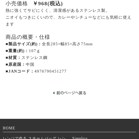
小売価格
￥
968
(税込)
熱に強くてサビにくく、清潔感があるステンレス製。
ニオイもつきにくいので、カレーやシチューなどにも気軽に使え
ます
商品の概要・仕様
■製品サイズ(約)：
全長285×幅85×高さ75mm
■重量(約)：
107ｇ
■材質：
ステンレス鋼
■原産国：
中国
■JANコード：
4976790451277
HOME
レンジで作る スチームバッグ レシ
Simplice