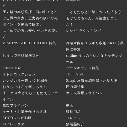
ピ
圧力鍋の本領発揮。口の中でとろ
こどもたちと一緒に作った『もぐ
ける豚の角煮。圧力鍋の扱い方の
もぐたまちゃん』が誕生しまし
ポイントを動画で解説。
た！
はじめての方も安心 せいろの使い
レシピ_ラクッキング
方
VISIONS GOLD COATING特集
冷蔵庫内をスッキリ収納 SKIT冷蔵
庫収特集
おうちで本格韓国気分
chiiino うちのちいさなキッチンツ
ール
Simple Use
ブランキッチン特集
ボトルコレクション
JUST SIZE
レンジカリー鍋 レシピ紹介
Simplice 野菜調理器・水切り器
おうちごはんを楽しもう！
圧力鍋特集
IH・ガス火どちらにも使えるフラ
ガス火専用フライパン
イパン
鉄製フライパン
動画
ケーキ・お菓子作りの道具
収納用品
ROCOレシピ動画
コレール
パイレックス
鍋製品紹介