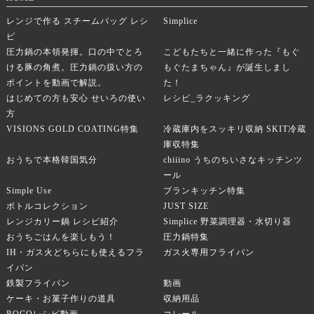
レンジで作る スチームバッグ レシ
Simplice
ピ
圧力鍋の本領発揮。口の中でとろ
こどもたちと一緒に作った『もぐ
ける豚の角煮。圧力鍋の扱い方の
もぐたまちゃん』が誕生しまし
ポイントを動画で解説。
た！
はじめての方も安心 せいろの使い
レシピ_ラクッキング
方
VISIONS GOLD COATING特集
冷蔵庫内をスッキリ収納 SKIT冷蔵
庫収特集
おうちで本格韓国気分
chiiino うちのちいさなキッチンツ
ール
Simple Use
ブランキッチン特集
ボトルコレクション
JUST SIZE
レンジカリー鍋 レシピ紹介
Simplice 野菜調理器・水切り器
おうちごはんを楽しもう！
圧力鍋特集
IH・ガス火どちらにも使えるフラ
ガス火専用フライパン
イパン
鉄製フライパン
動画
ケーキ・お菓子作りの道具
収納用品