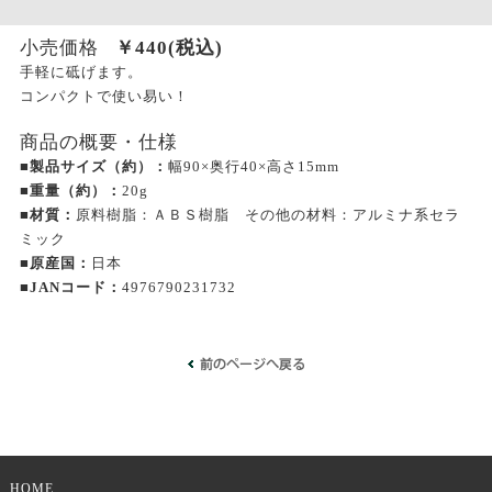
小売価格
￥
440
(税込)
手軽に砥げます。
コンパクトで使い易い！
商品の概要・仕様
■製品サイズ（約）：
幅90×奥行40×高さ15mm
■重量（約）：
20g
■材質：
原料樹脂：ＡＢＳ樹脂 その他の材料：アルミナ系セラ
ミック
■原産国：
日本
■JANコード：
4976790231732
HOME