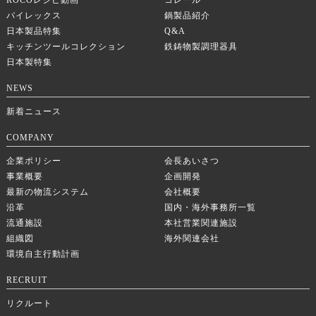
ROCOレシピ動画
コレール
パイレックス
鍋製品紹介
日本製品特集
Q&A
キッチンツールコレクション
鉄鋳物製調理器具
日本製特集
NEWS
新着ニュース
COMPANY
企業ポリシー
会長あいさつ
事業概要
企画開発
最新の物流システム
会社概要
沿革
国内・海外事務所一覧
流通施設
本社営業関連施設
組織図
海外関連会社
環境自主行動計画
RECRUIT
リクルート