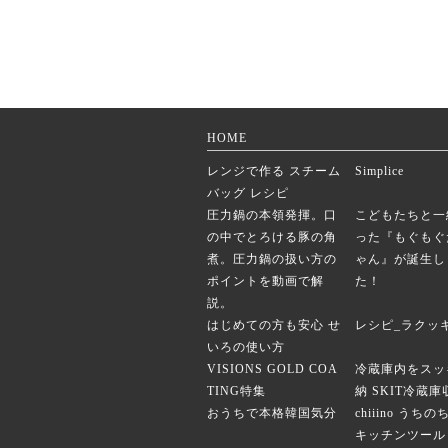
HOME
レンジで作る スチーム
Simplice
バッグ レシピ
圧力鍋の本領発揮。口
こどもたちと一
の中でとろける豚の角
った『もぐもぐ
煮。圧力鍋の扱い方の
ゃん』が誕生し
ポイントを動画で解
た！
説。
はじめての方も安心 せ
レシピ_ラクッ
いろの使い方
VISIONS GOLD COA
冷蔵庫内をスッ
TING特集
納 SKIT冷蔵
おうちで本格韓国気分
chiiino うち
キッチンツール