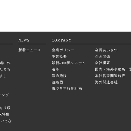
NEWS
COMPANY
新着ニュース
企業ポリシー
会長あいさつ
事業概要
企画開発
緒に作
最新の物流システム
会社概要
たまち
沿革
国内・海外事務所一
まし
流通施設
本社営業関連施設
組織図
海外関連会社
環境自主行動計画
キング
キリ収
庫収特集
のちいさな