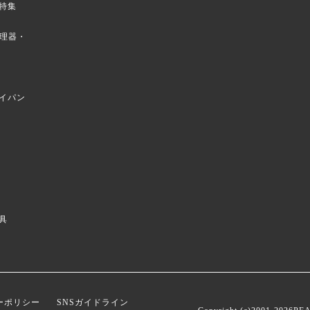
特集
菜調理器・
イパン
具
ーポリシー
SNSガイドライン