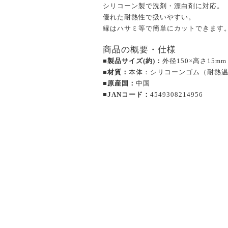
シリコーン製で洗剤・漂白剤に対応。
優れた耐熱性で扱いやすい。
縁はハサミ等で簡単にカットできます
商品の概要・仕様
■製品サイズ(約)：
外径150×高さ15mm
■材質：
本体：シリコーンゴム（耐熱温
■原産国：
中国
■JANコード：
4549308214956