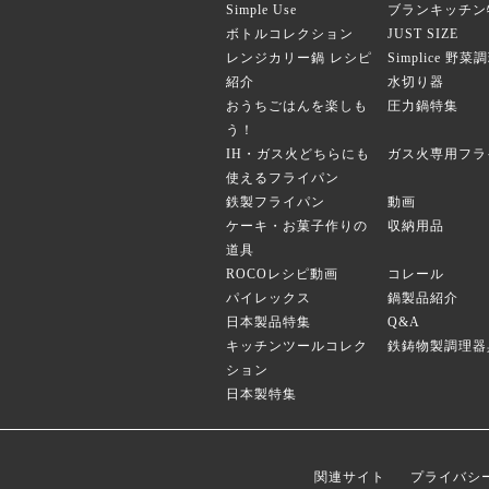
Simple Use
ブランキッチン
ボトルコレクション
JUST SIZE
レンジカリー鍋 レシピ
Simplice 野
紹介
水切り器
おうちごはんを楽しも
圧力鍋特集
う！
IH・ガス火どちらにも
ガス火専用フラ
使えるフライパン
鉄製フライパン
動画
ケーキ・お菓子作りの
収納用品
道具
ROCOレシピ動画
コレール
パイレックス
鍋製品紹介
日本製品特集
Q&A
キッチンツールコレク
鉄鋳物製調理器
ション
日本製特集
関連サイト
プライバシ