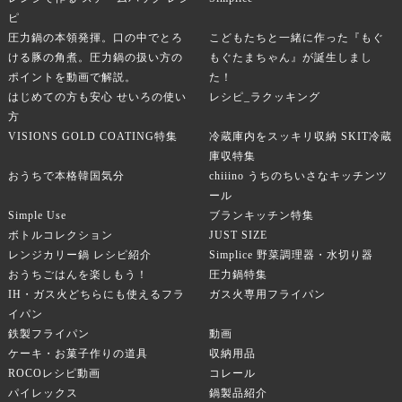
ピ
圧力鍋の本領発揮。口の中でとろ
こどもたちと一緒に作った『もぐ
ける豚の角煮。圧力鍋の扱い方の
もぐたまちゃん』が誕生しまし
ポイントを動画で解説。
た！
はじめての方も安心 せいろの使い
レシピ_ラクッキング
方
VISIONS GOLD COATING特集
冷蔵庫内をスッキリ収納 SKIT冷蔵
庫収特集
おうちで本格韓国気分
chiiino うちのちいさなキッチンツ
ール
Simple Use
ブランキッチン特集
ボトルコレクション
JUST SIZE
レンジカリー鍋 レシピ紹介
Simplice 野菜調理器・水切り器
おうちごはんを楽しもう！
圧力鍋特集
IH・ガス火どちらにも使えるフラ
ガス火専用フライパン
イパン
鉄製フライパン
動画
ケーキ・お菓子作りの道具
収納用品
ROCOレシピ動画
コレール
パイレックス
鍋製品紹介