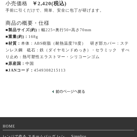
小売価格
￥
2,420
(税込)
手前に引くだけで、簡単、安全に包丁が研げます。
商品の概要・仕様
■製品サイズ(約)：
幅225×奥行50×高さ70mm
■重量(約)：
168g
■材質：
本体：ABS樹脂（耐熱温度70度） 研ぎ部カバー：ステ
ンレス鋼 砥石：鉄（ダイヤモンドめっき）・セラミック すべ
り止め：熱可塑性エラストマー・シリコーンゴム
■原産国：
中国
■JANコード：
4549308215113
HOME
レンジで作る スチームバッグ レシ
Simplice