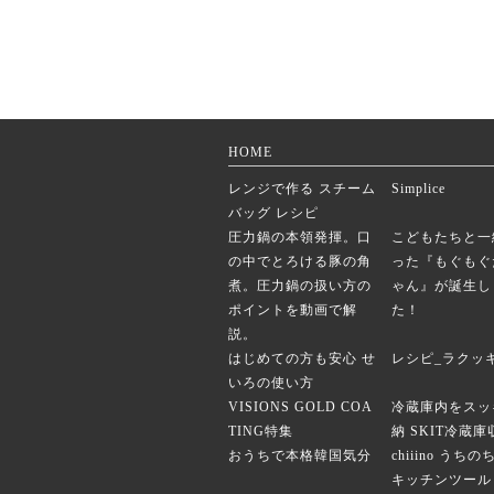
HOME
レンジで作る スチーム
Simplice
バッグ レシピ
圧力鍋の本領発揮。口
こどもたちと一
の中でとろける豚の角
った『もぐもぐ
煮。圧力鍋の扱い方の
ゃん』が誕生し
ポイントを動画で解
た！
説。
はじめての方も安心 せ
レシピ_ラクッ
いろの使い方
VISIONS GOLD COA
冷蔵庫内をスッ
TING特集
納 SKIT冷蔵
おうちで本格韓国気分
chiiino うち
キッチンツール