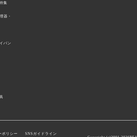
特集
菜調理器・
イパン
具
ーポリシー
SNSガイドライン