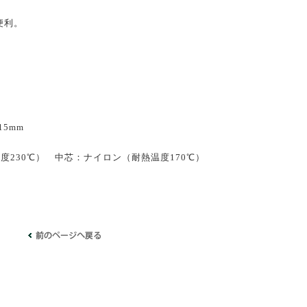
便利。
15mm
230℃） 中芯：ナイロン（耐熱温度170℃）