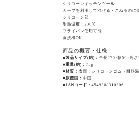
シリコーンキッチンツール
カープを利用して混ぜる・こねるのに
シリコーン部
耐熱温度：230℃
フライパン使用可能
食洗機OK
商品の概要・仕様
■製品サイズ(約)：
全長270×幅50×高さ
■重量(約)：
75g
■材質：
表面：シリコーンゴム（耐熱温度
■原産国：
中国
■JANコード：
4549308310306