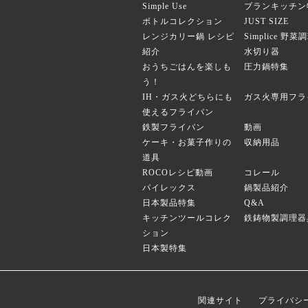
Simple Use
ブランキッチン
ボトルコレクション
JUST SIZE
レンジカリー鍋 レシピ
Simplice 野
紹介
水切り器
おうちごはんを楽しも
圧力鍋特集
う！
IH・ガス火どちらにも
ガス火専用フラ
使えるフライパン
鉄製フライパン
動画
ケーキ・お菓子作りの
収納用品
道具
ROCOレシピ動画
コレール
パイレックス
鍋製品紹介
日本製品特集
Q&A
キッチンツールコレク
鉄鋳物製調理器
ション
日本製特集
関連サイト
プライバシ