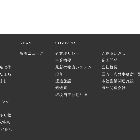
NEWS
COMPANY
新着ニュース
企業ポリシー
会長あいさつ
事業概要
企画開発
緒に作
最新の物流システム
会社概要
たまち
沿革
国内・海外事務所一
まし
流通施設
本社営業関連施設
組織図
海外関連会社
環境自主行動計画
キング
キリ収
庫収特集
のちいさな