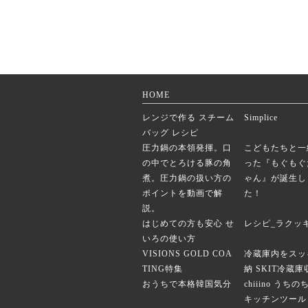
HOME
レンジで作る スチーム
Simplice
バッグ レシピ
圧力鍋の本領発揮。口
こどもたちと一
の中でとろける豚の角
った『もぐもぐ
煮。圧力鍋の扱い方の
ゃん』が誕生し
ポイントを動画で解
た！
説。
はじめての方も安心 せ
レシピ_ラクッ
いろの使い方
VISIONS GOLD COA
冷蔵庫内をスッ
TING特集
納 SKIT冷蔵
おうちで本格韓国気分
chiiino うち
キッチンツール