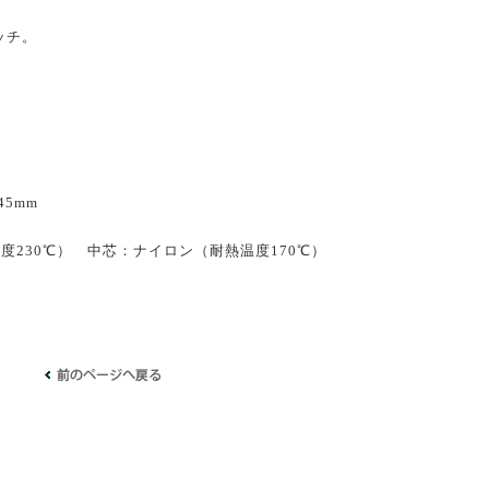
ッチ。
45mm
230℃） 中芯：ナイロン（耐熱温度170℃）