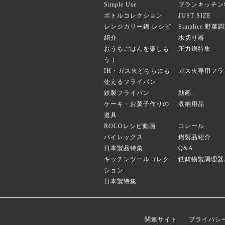
Simple Use
ブランキッチン
ボトルコレクション
JUST SIZE
レンジカリー鍋 レシピ
Simplice 野
紹介
水切り器
おうちごはんを楽しも
圧力鍋特集
う！
IH・ガス火どちらにも
ガス火専用フラ
使えるフライパン
鉄製フライパン
動画
ケーキ・お菓子作りの
収納用品
道具
ROCOレシピ動画
コレール
パイレックス
鍋製品紹介
日本製品特集
Q&A
キッチンツールコレク
鉄鋳物製調理器
ション
日本製特集
関連サイト
プライバシ