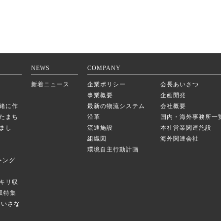
NEWS
COMPANY
新着ニュース
企業ポリシー
会長あいさつ
事業概要
企画開発
緒に作
最新の物流システム
会社概要
たまち
沿革
国内・海外事務所一
まし
流通施設
本社営業関連施設
組織図
海外関連会社
環境自主行動計画
キング
キリ収
庫収特集
のちいさな