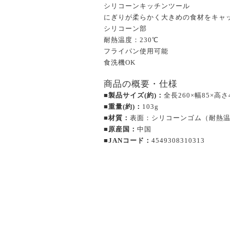
シリコーンキッチンツール
にぎりが柔らかく大きめの食材をキャ
シリコーン部
耐熱温度：230℃
フライパン使用可能
食洗機OK
商品の概要・仕様
■製品サイズ(約)：
全長260×幅85×高さ
■重量(約)：
103g
■材質：
表面：シリコーンゴム（耐熱温度
■原産国：
中国
■JANコード：
4549308310313