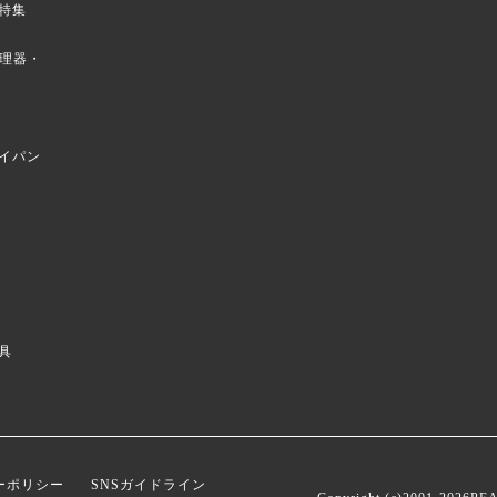
特集
菜調理器・
イパン
具
ーポリシー
SNSガイドライン