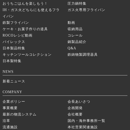
おうちごはんを楽しもう！
圧力鍋特集
IH・ガス火どちらにも使えるフラ
ガス火専用フライパン
イパン
鉄製フライパン
動画
ケーキ・お菓子作りの道具
収納用品
ROCOレシピ動画
コレール
パイレックス
鍋製品紹介
日本製品特集
Q&A
キッチンツールコレクション
鉄鋳物製調理器具
日本製特集
NEWS
新着ニュース
COMPANY
企業ポリシー
会長あいさつ
事業概要
企画開発
最新の物流システム
会社概要
沿革
国内・海外事務所一覧
流通施設
本社営業関連施設