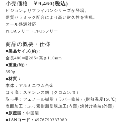
小売価格
￥
9,460
(税込)
ビジョンよりフライパンシリーズが登場。
硬質セラミック配合により高い耐久性を実現。
オール熱源対応
PFOAフリー・PFOSフリー
商品の概要・仕様
■製品サイズ(約)：
全長480×幅285×高さ110mm
■重量(約)：
899g
■材質：
本体：アルミニウム合金
はり底：ステンレス鋼（クロム16％）
取っ手：フェノール樹脂（ラバー塗装）(耐熱温度150℃)
表面加工：ふっ素樹脂塗膜加工(内面) 焼付け塗装(外面)
■原産国：
中国製
■JANコード：
4976790387989