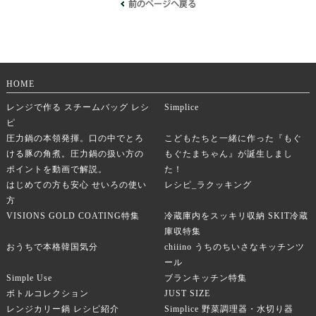
HOME
レンジで作る スチームバッグ レシ
Simplice
ピ
圧力鍋の本領発揮。口の中でとろ
こどもたちと一緒に作った『もぐ
ける豚の角煮。圧力鍋の扱い方の
もぐたまちゃん』が誕生しまし
ポイントを動画で解説。
た！
はじめての方も安心 せいろの使い
レシピ_ラクッキング
方
VISIONS GOLD COATING特集
冷蔵庫内をスッキリ収納 SKIT冷蔵
庫収特集
おうちで本格韓国気分
chiiino うちのちいさなキッチンツ
ール
Simple Use
ブランキッチン特集
ボトルコレクション
JUST SIZE
レンジカリー鍋 レシピ紹介
Simplice 野菜調理器・水切り器