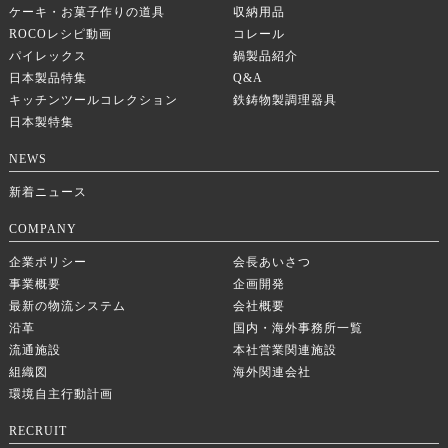
ケーキ・お菓子作りの道具
収納用品
ROCOレシピ動画
コレール
パイレックス
鍋製品紹介
日本製品特集
Q&A
キッチンツールコレクション
鉄鋳物製調理器具
日本製特集
NEWS
新着ニュース
COMPANY
企業ポリシー
会長あいさつ
事業概要
企画開発
最新の物流システム
会社概要
沿革
国内・海外事務所一覧
流通施設
本社営業関連施設
組織図
海外関連会社
環境自主行動計画
RECRUIT