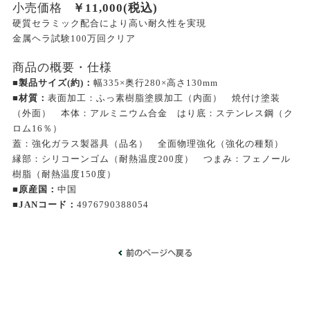
小売価格
￥
11,000
(税込)
硬質セラミック配合により高い耐久性を実現
金属ヘラ試験100万回クリア
商品の概要・仕様
■製品サイズ(約)：
幅335×奥行280×高さ130mm
■材質：
表面加工：ふっ素樹脂塗膜加工（内面） 焼付け塗装
（外面） 本体：アルミニウム合金 はり底：ステンレス鋼（ク
ロム16％）
蓋：強化ガラス製器具（品名） 全面物理強化（強化の種類）
縁部：シリコーンゴム（耐熱温度200度） つまみ：フェノール
樹脂（耐熱温度150度）
■原産国：
中国
■JANコード：
4976790388054