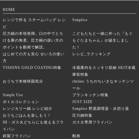
HOME
レンジで作る スチームバッグ レシ
Simplice
ピ
圧力鍋の本領発揮。口の中でとろ
こどもたちと一緒に作った『もぐ
ける豚の角煮。圧力鍋の扱い方の
もぐたまちゃん』が誕生しまし
ポイントを動画で解説。
た！
はじめての方も安心 せいろの使い
レシピ_ラクッキング
方
VISIONS GOLD COATING特集
冷蔵庫内をスッキリ収納 SKIT冷蔵
庫収特集
おうちで本格韓国気分
chiiino うちのちいさなキッチンツ
ール
Simple Use
ブランキッチン特集
ボトルコレクション
JUST SIZE
レンジカリー鍋 レシピ紹介
Simplice 野菜調理器・水切り器
おうちごはんを楽しもう！
圧力鍋特集
IH・ガス火どちらにも使えるフラ
ガス火専用フライパン
イパン
鉄製フライパン
動画