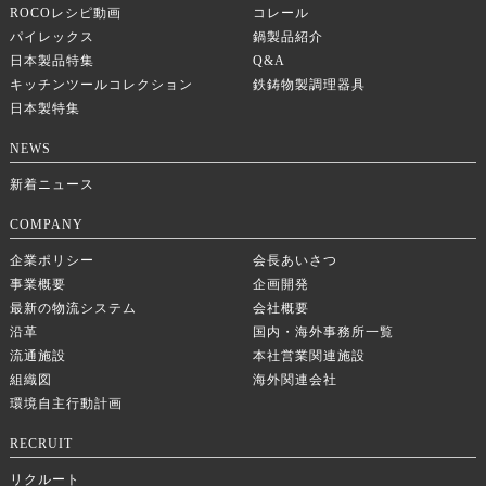
ROCOレシピ動画
コレール
パイレックス
鍋製品紹介
日本製品特集
Q&A
キッチンツールコレクション
鉄鋳物製調理器具
日本製特集
NEWS
新着ニュース
COMPANY
企業ポリシー
会長あいさつ
事業概要
企画開発
最新の物流システム
会社概要
沿革
国内・海外事務所一覧
流通施設
本社営業関連施設
組織図
海外関連会社
環境自主行動計画
RECRUIT
リクルート