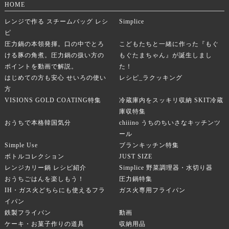
HOME
レンジで作る スチームバッグ レシ
Simplice
ピ
圧力鍋の本領発揮。口の中でとろ
こどもたちと一緒に作った『もぐ
ける豚の角煮。圧力鍋の扱い方の
もぐたまちゃん』が誕生しまし
ポイントを動画で解説。
た！
はじめての方も安心 せいろの使い
レシピ_ラクッキング
方
VISIONS GOLD COATING特集
冷蔵庫内をスッキリ収納 SKIT冷蔵
庫収特集
おうちで本格韓国気分
chiiino うちのちいさなキッチンツ
ール
Simple Use
ブランキッチン特集
ボトルコレクション
JUST SIZE
レンジカリー鍋 レシピ紹介
Simplice 野菜調理器・水切り器
おうちごはんを楽しもう！
圧力鍋特集
IH・ガス火どちらにも使えるフラ
ガス火専用フライパン
イパン
鉄製フライパン
動画
ケーキ・お菓子作りの道具
収納用品