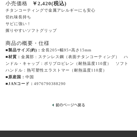
小売価格
￥
2,420
(税込)
チタンコーティングで金属アレルギーにも安心
切れ味長持ち
サビに強い！
握りやすいソフトグリップ
商品の概要・仕様
■製品サイズ(約)：
全長205×幅95×高さ15mm
■材質：
金属部：ステンレス鋼（表面チタンコーティング） ハ
ンドル・キャップ：ポリプロピレン（耐熱温度110度） ソフト
ハンドル：熱可塑性エラストマー（耐熱温度110度）
■原産国：
中国
■JANコード：
4976790388290