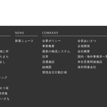
NEWS
COMPANY
新着ニュース
企業ポリシー
会長あいさつ
事業概要
企画開発
緒に作
最新の物流システム
会社概要
たまち
沿革
国内・海外事務所一
まし
流通施設
本社営業関連施設
組織図
海外関連会社
環境自主行動計画
キング
キリ収
庫収特集
のちいさな