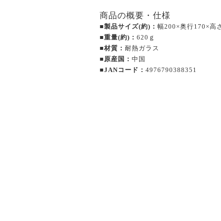
商品の概要・仕様
■製品サイズ(約)：
幅200×奥行170×高
■重量(約)：
620ｇ
■材質：
耐熱ガラス
■原産国：
中国
■JANコード：
4976790388351