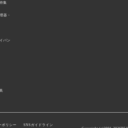
特集
菜調理器・
イパン
具
ーポリシー
SNSガイドライン