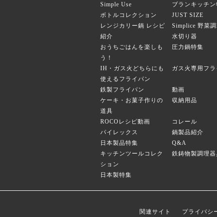
Simple Use
ブランキッチン
ボトルコレクション
JUST SIZE
レンジカリー鍋 レシピ
Simplice 野
紹介
水切り器
おうちごはんを楽しも
圧力鍋特集
う！
IH・ガス火どちらにも
ガス火専用フラ
使えるフライパン
鉄製フライパン
動画
ケーキ・お菓子作りの
収納用品
道具
ROCOレシピ動画
コレール
パイレックス
鍋製品紹介
日本製品特集
Q&A
キッチンツールコレク
鉄鋳物製調理器
ション
日本製特集
関連サイト
プライバシ