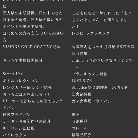
ピ
圧力鍋の本領発揮。口の中でとろ
こどもたちと一緒に作った『もぐ
ける豚の角煮。圧力鍋の扱い方の
もぐたまちゃん』が誕生しまし
ポイントを動画で解説。
た！
はじめての方も安心 せいろの使い
レシピ_ラクッキング
方
VISIONS GOLD COATING特集
冷蔵庫内をスッキリ収納 SKIT冷蔵
庫収特集
おうちで本格韓国気分
chiiino うちのちいさなキッチンツ
ール
Simple Use
ブランキッチン特集
ボトルコレクション
JUST SIZE
レンジカリー鍋 レシピ紹介
Simplice 野菜調理器・水切り器
おうちごはんを楽しもう！
圧力鍋特集
IH・ガス火どちらにも使えるフラ
ガス火専用フライパン
イパン
鉄製フライパン
動画
ケーキ・お菓子作りの道具
収納用品
ROCOレシピ動画
コレール
パイレックス
鍋製品紹介