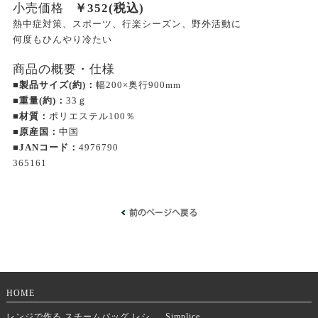
小売価格
￥
352
(税込)
熱中症対策、スポーツ、行楽シーズン、野外活動に
何度もひんやり冷たい
商品の概要・仕様
■製品サイズ(約)：
幅200×奥行900mm
■重量(約)：
33ｇ
■材質：
ポリエステル100％
■原産国：
中国
■JANコード：
4976790
365161
HOME
レンジで作る スチームバッグ レシ
Simplice