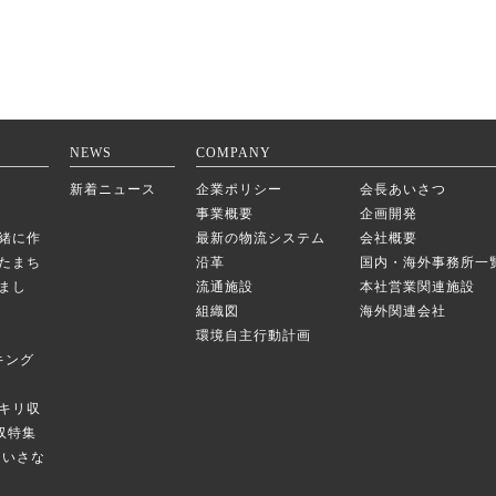
NEWS
COMPANY
新着ニュース
企業ポリシー
会長あいさつ
事業概要
企画開発
緒に作
最新の物流システム
会社概要
たまち
沿革
国内・海外事務所一
まし
流通施設
本社営業関連施設
組織図
海外関連会社
環境自主行動計画
キング
キリ収
庫収特集
のちいさな