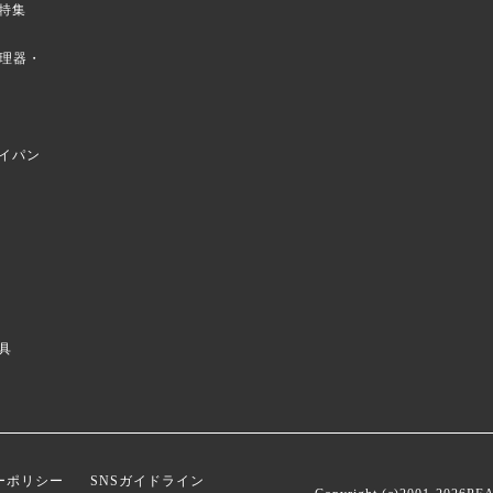
特集
菜調理器・
イパン
具
ーポリシー
SNSガイドライン