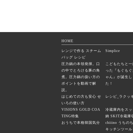
HOME
レンジで作る スチーム
Simplice
バッグ レシピ
圧力鍋の本領発揮。口
こどもたちと一
の中でとろける豚の角
った『もぐもぐ
煮。圧力鍋の扱い方の
ゃん』が誕生し
ポイントを動画で解
た！
説。
はじめての方も安心 せ
レシピ_ラクッ
いろの使い方
VISIONS GOLD COA
冷蔵庫内をスッ
TING特集
納 SKIT冷蔵
おうちで本格韓国気分
chiiino うち
キッチンツール