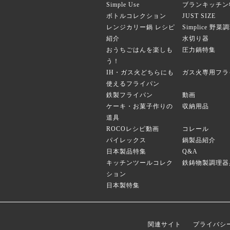
Simple Use
ブランキッチン
ボトルコレクション
JUST SIZE
レンジカリー鍋 レシピ
Simplice 野
紹介
水切り器
おうちごはんを楽しも
圧力鍋特集
う！
IH・ガス火どちらにも
ガス火専用フラ
使えるフライパン
鉄製フライパン
動画
ケーキ・お菓子作りの
収納用品
道具
ROCOレシピ動画
コレール
パイレックス
鍋製品紹介
日本製品特集
Q&A
キッチンツールコレク
鉄鋳物製調理器
ション
日本製特集
関連サイト
プライバシ