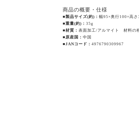
商品の概要・仕様
■製品サイズ(約)：
幅95×奥行100×高さ
■重量(約)：
35g
■材質：
表面加工/アルマイト 材料の
■原産国：
中国
■JANコード：
4976790309967