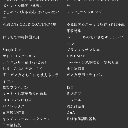
ポイントを動画で解説。
た！
はじめての方も安心 せいろの使い
レシピ_ラクッキング
方
VISIONS GOLD COATING特集
冷蔵庫内をスッキリ収納 SKIT冷蔵
庫収特集
おうちで本格韓国気分
chiiino うちのちいさなキッチンツ
ール
Simple Use
ブランキッチン特集
ボトルコレクション
JUST SIZE
レンジカリー鍋 レシピ紹介
Simplice 野菜調理器・水切り器
おうちごはんを楽しもう！
圧力鍋特集
IH・ガス火どちらにも使えるフラ
ガス火専用フライパン
イパン
鉄製フライパン
動画
ケーキ・お菓子作りの道具
収納用品
ROCOレシピ動画
コレール
パイレックス
鍋製品紹介
日本製品特集
Q&A
キッチンツールコレクション
鉄鋳物製調理器具
日本製特集