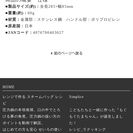
■製品サイズ(約)：
全長285×幅85mm
■重量(約)：
60g
■材質：
金属部：ステンレス鋼 ハンドル部：ポリプロピレン
■原産国：
日本
■JANコード：
4976790403627
HOME
レンジで作る スチームバッグ レシ
Simplice
ピ
圧力鍋の本領発揮。口の中でとろ
こどもたちと一緒に作った『もぐ
ける豚の角煮。圧力鍋の扱い方の
もぐたまちゃん』が誕生しまし
ポイントを動画で解説。
た！
はじめての方も安心 せいろの使い
レシピ_ラクッキング