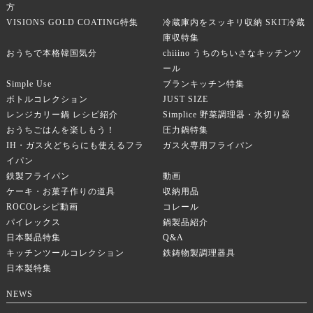
方
VISIONS GOLD COATING特集
冷蔵庫内をスッキリ収納 SKIT冷蔵
庫収特集
おうちで本格韓国気分
chiiino うちのちいさなキッチンツ
ール
Simple Use
ブランキッチン特集
ボトルコレクション
JUST SIZE
レンジカリー鍋 レシピ紹介
Simplice 野菜調理器・水切り器
おうちごはんを楽しもう！
圧力鍋特集
IH・ガス火どちらにも使えるフラ
ガス火専用フライパン
イパン
鉄製フライパン
動画
ケーキ・お菓子作りの道具
収納用品
ROCOレシピ動画
コレール
パイレックス
鍋製品紹介
日本製品特集
Q&A
キッチンツールコレクション
鉄鋳物製調理器具
日本製特集
NEWS