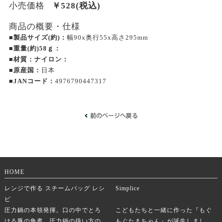
小売価格
￥
528
(税込)
商品の概要・仕様
■製品サイズ(約)：
幅90x奥行55x高さ295mm
■重量(約)58ｇ：
■材質：ナイロン：
■原産国：
日本
■JANコード：
4976790447317
HOME
レンジで作る スチームバッグ レシ
Simplice
ピ
圧力鍋の本領発揮。口の中でとろ
こどもたちと一緒に作った『もぐ
ける豚の角煮。圧力鍋の扱い方の
もぐたまちゃん』が誕生しまし