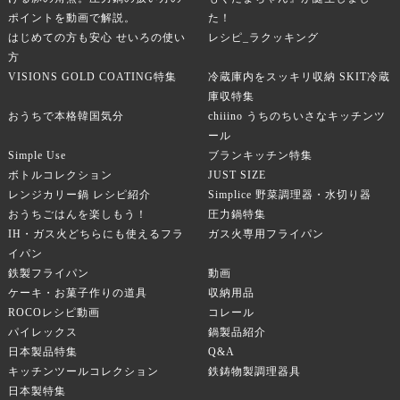
ポイントを動画で解説。
た！
はじめての方も安心 せいろの使い
レシピ_ラクッキング
方
VISIONS GOLD COATING特集
冷蔵庫内をスッキリ収納 SKIT冷蔵
庫収特集
おうちで本格韓国気分
chiiino うちのちいさなキッチンツ
ール
Simple Use
ブランキッチン特集
ボトルコレクション
JUST SIZE
レンジカリー鍋 レシピ紹介
Simplice 野菜調理器・水切り器
おうちごはんを楽しもう！
圧力鍋特集
IH・ガス火どちらにも使えるフラ
ガス火専用フライパン
イパン
鉄製フライパン
動画
ケーキ・お菓子作りの道具
収納用品
ROCOレシピ動画
コレール
パイレックス
鍋製品紹介
日本製品特集
Q&A
キッチンツールコレクション
鉄鋳物製調理器具
日本製特集