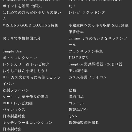
ポイントを動画で解説。
た！
はじめての方も安心 せいろの使い
レシピ_ラクッキング
方
VISIONS GOLD COATING特集
冷蔵庫内をスッキリ収納 SKIT冷蔵
庫収特集
おうちで本格韓国気分
chiiino うちのちいさなキッチンツ
ール
Simple Use
ブランキッチン特集
ボトルコレクション
JUST SIZE
レンジカリー鍋 レシピ紹介
Simplice 野菜調理器・水切り器
おうちごはんを楽しもう！
圧力鍋特集
IH・ガス火どちらにも使えるフラ
ガス火専用フライパン
イパン
鉄製フライパン
動画
ケーキ・お菓子作りの道具
収納用品
ROCOレシピ動画
コレール
パイレックス
鍋製品紹介
日本製品特集
Q&A
キッチンツールコレクション
鉄鋳物製調理器具
日本製特集