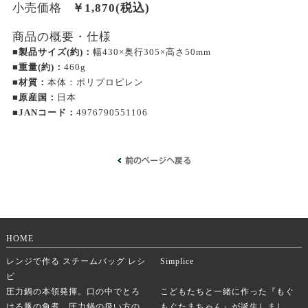
小売価格
￥
1,870
(税込)
商品の概要・仕様
■製品サイズ(約)：
幅430×奥行305×高さ50mm
■重量(約)：
460g
■材質：
本体：ポリプロピレン
■原産国：
日本
■JANコード：
4976790551106
HOME
レンジで作る スチームバッグ レシ
Simplice
ピ
圧力鍋の本領発揮。口の中でとろ
こどもたちと一緒に作った『もぐ
ける豚の角煮。圧力鍋の扱い方の
もぐたまちゃん』が誕生しまし