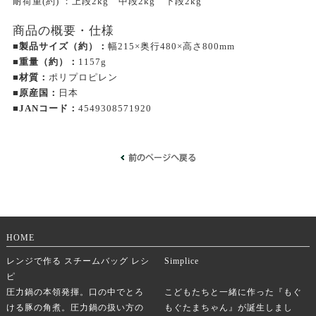
耐荷重(約) ：上段2kg 中段2kg 下段2kg
商品の概要・仕様
■製品サイズ（約）：
幅215×奥行480×高さ800mm
■重量（約）：
1157g
■材質：
ポリプロピレン
■原産国：
日本
■JANコード：
4549308571920
HOME
レンジで作る スチームバッグ レシ
Simplice
ピ
圧力鍋の本領発揮。口の中でとろ
こどもたちと一緒に作った『もぐ
ける豚の角煮。圧力鍋の扱い方の
もぐたまちゃん』が誕生しまし