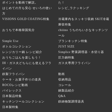
ポイントを動画で解説。
た！
はじめての方も安心 せいろの使い
レシピ_ラクッキング
方
VISIONS GOLD COATING特集
冷蔵庫内をスッキリ収納 SKIT冷蔵
庫収特集
おうちで本格韓国気分
chiiino うちのちいさなキッチンツ
ール
Simple Use
ブランキッチン特集
ボトルコレクション
JUST SIZE
レンジカリー鍋 レシピ紹介
Simplice 野菜調理器・水切り器
おうちごはんを楽しもう！
圧力鍋特集
IH・ガス火どちらにも使えるフラ
ガス火専用フライパン
イパン
鉄製フライパン
動画
ケーキ・お菓子作りの道具
収納用品
ROCOレシピ動画
コレール
パイレックス
鍋製品紹介
日本製品特集
Q&A
キッチンツールコレクション
鉄鋳物製調理器具
日本製特集