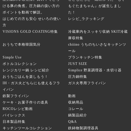
ける豚の角煮。圧力鍋の扱い方の
もぐたまちゃん』が誕生しまし
ポイントを動画で解説。
た！
はじめての方も安心 せいろの使い
レシピ_ラクッキング
方
VISIONS GOLD COATING特集
冷蔵庫内をスッキリ収納 SKIT冷蔵
庫収特集
おうちで本格韓国気分
chiiino うちのちいさなキッチンツ
ール
Simple Use
ブランキッチン特集
ボトルコレクション
JUST SIZE
レンジカリー鍋 レシピ紹介
Simplice 野菜調理器・水切り器
おうちごはんを楽しもう！
圧力鍋特集
IH・ガス火どちらにも使えるフラ
ガス火専用フライパン
イパン
鉄製フライパン
動画
ケーキ・お菓子作りの道具
収納用品
ROCOレシピ動画
コレール
パイレックス
鍋製品紹介
日本製品特集
Q&A
キッチンツールコレクション
鉄鋳物製調理器具