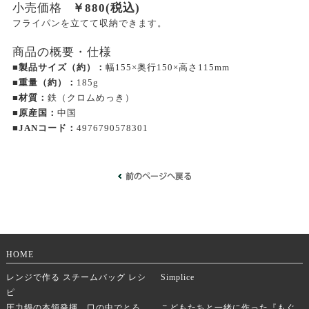
小売価格
￥
880
(税込)
フライパンを立てて収納できます。
商品の概要・仕様
■製品サイズ（約）：
幅155×奥行150×高さ115mm
■重量（約）：
185g
■材質：
鉄（クロムめっき）
■原産国：
中国
■JANコード：
4976790578301
HOME
レンジで作る スチームバッグ レシ
Simplice
ピ
圧力鍋の本領発揮。口の中でとろ
こどもたちと一緒に作った『もぐ