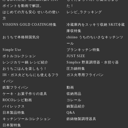
ポイントを動画で解説。
た！
はじめての方も安心 せいろの使い
レシピ_ラクッキング
方
VISIONS GOLD COATING特集
冷蔵庫内をスッキリ収納 SKIT冷蔵
庫収特集
おうちで本格韓国気分
chiiino うちのちいさなキッチンツ
ール
Simple Use
ブランキッチン特集
ボトルコレクション
JUST SIZE
レンジカリー鍋 レシピ紹介
Simplice 野菜調理器・水切り器
おうちごはんを楽しもう！
圧力鍋特集
IH・ガス火どちらにも使えるフラ
ガス火専用フライパン
イパン
鉄製フライパン
動画
ケーキ・お菓子作りの道具
収納用品
ROCOレシピ動画
コレール
パイレックス
鍋製品紹介
日本製品特集
Q&A
キッチンツールコレクション
鉄鋳物製調理器具
日本製特集