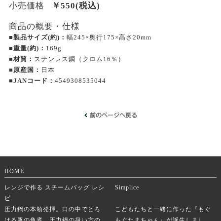
小売価格
￥
550
(税込)
商品の概要・仕様
■製品サイズ(約)：
幅245×奥行175×高さ20mm
■重量(約)：
169g
■材質：
ステンレス鋼（クロム16％）
■原産国：
日本
■JANコード：
4549308535044
HOME
レンジで作る スチームバッグ レシ
Simplice
ピ
圧力鍋の本領発揮。口の中でとろ
こどもたちと一緒に作った『もぐ
ける豚の角煮。圧力鍋の扱い方の
もぐたまちゃん』が誕生しまし