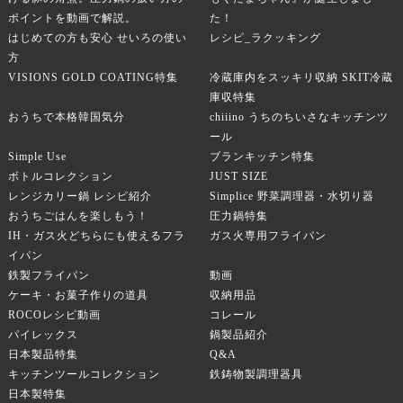
ポイントを動画で解説。
た！
はじめての方も安心 せいろの使い
レシピ_ラクッキング
方
VISIONS GOLD COATING特集
冷蔵庫内をスッキリ収納 SKIT冷蔵
庫収特集
おうちで本格韓国気分
chiiino うちのちいさなキッチンツ
ール
Simple Use
ブランキッチン特集
ボトルコレクション
JUST SIZE
レンジカリー鍋 レシピ紹介
Simplice 野菜調理器・水切り器
おうちごはんを楽しもう！
圧力鍋特集
IH・ガス火どちらにも使えるフラ
ガス火専用フライパン
イパン
鉄製フライパン
動画
ケーキ・お菓子作りの道具
収納用品
ROCOレシピ動画
コレール
パイレックス
鍋製品紹介
日本製品特集
Q&A
キッチンツールコレクション
鉄鋳物製調理器具
日本製特集