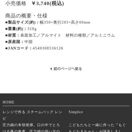
小売価格
￥
3,740
(税込)
商品の概要・仕様
■製品サイズ(約)：
幅350×奥行265×高さ60mm
■重量(約)：
319g
■材質：
表面加工／アルマイト 材料の種類／アルミニウム
■原産国：
中国
■JANコード：
4549308536126
HOME
レンジで作る スチームバッグ レシ
Simplice
ピ
圧力鍋の本領発揮。口の中でとろ
こどもたちと一緒に作った『もぐ
ける豚の角煮。圧力鍋の扱い方の
もぐたまちゃん』が誕生しまし