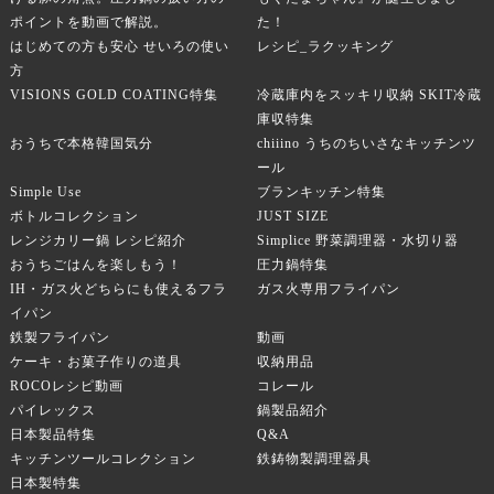
ポイントを動画で解説。
た！
はじめての方も安心 せいろの使い
レシピ_ラクッキング
方
VISIONS GOLD COATING特集
冷蔵庫内をスッキリ収納 SKIT冷蔵
庫収特集
おうちで本格韓国気分
chiiino うちのちいさなキッチンツ
ール
Simple Use
ブランキッチン特集
ボトルコレクション
JUST SIZE
レンジカリー鍋 レシピ紹介
Simplice 野菜調理器・水切り器
おうちごはんを楽しもう！
圧力鍋特集
IH・ガス火どちらにも使えるフラ
ガス火専用フライパン
イパン
鉄製フライパン
動画
ケーキ・お菓子作りの道具
収納用品
ROCOレシピ動画
コレール
パイレックス
鍋製品紹介
日本製品特集
Q&A
キッチンツールコレクション
鉄鋳物製調理器具
日本製特集