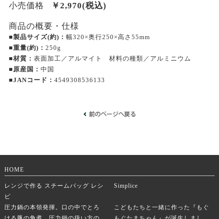
小売価格
￥
2,970
(税込)
商品の概要・仕様
■製品サイズ(約)：
幅320×奥行250×高さ55mm
■重量(約)：
250g
■材質：
表面加工／アルマイト 材料の種類／アルミニウム
■原産国：
中国
■JANコード：
4549308536133
HOME
レンジで作る スチームバッグ レシ
Simplice
ピ
圧力鍋の本領発揮。口の中でとろ
こどもたちと一緒に作った『もぐ
ける豚の角煮。圧力鍋の扱い方の
もぐたまちゃん』が誕生しまし