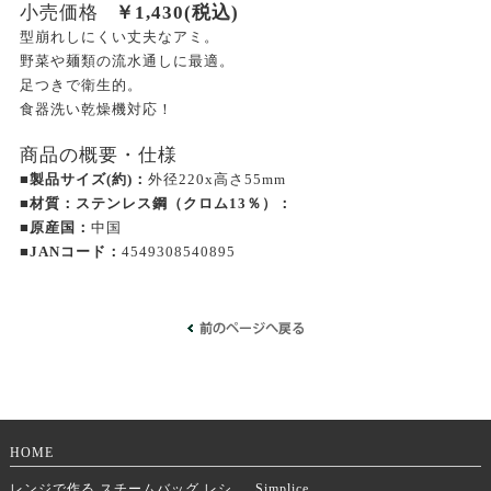
小売価格
￥
1,430
(税込)
型崩れしにくい丈夫なアミ。
野菜や麺類の流水通しに最適。
足つきで衛生的。
食器洗い乾燥機対応！
商品の概要・仕様
■製品サイズ(約)：
外径220x高さ55mm
■材質：ステンレス鋼（クロム13％）：
■原産国：
中国
■JANコード：
4549308540895
HOME
レンジで作る スチームバッグ レシ
Simplice