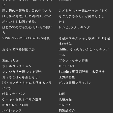
ピ
圧力鍋の本領発揮。口の中でとろ
こどもたちと一緒に作った『もぐ
ける豚の角煮。圧力鍋の扱い方の
もぐたまちゃん』が誕生しまし
ポイントを動画で解説。
た！
はじめての方も安心 せいろの使い
レシピ_ラクッキング
方
VISIONS GOLD COATING特集
冷蔵庫内をスッキリ収納 SKIT冷蔵
庫収特集
おうちで本格韓国気分
chiiino うちのちいさなキッチンツ
ール
Simple Use
ブランキッチン特集
ボトルコレクション
JUST SIZE
レンジカリー鍋 レシピ紹介
Simplice 野菜調理器・水切り器
おうちごはんを楽しもう！
圧力鍋特集
IH・ガス火どちらにも使えるフラ
ガス火専用フライパン
イパン
鉄製フライパン
動画
ケーキ・お菓子作りの道具
収納用品
ROCOレシピ動画
コレール
パイレックス
鍋製品紹介