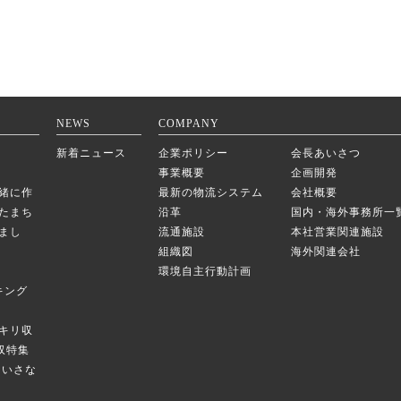
NEWS
COMPANY
新着ニュース
企業ポリシー
会長あいさつ
事業概要
企画開発
緒に作
最新の物流システム
会社概要
たまち
沿革
国内・海外事務所一
まし
流通施設
本社営業関連施設
組織図
海外関連会社
環境自主行動計画
キング
キリ収
庫収特集
のちいさな