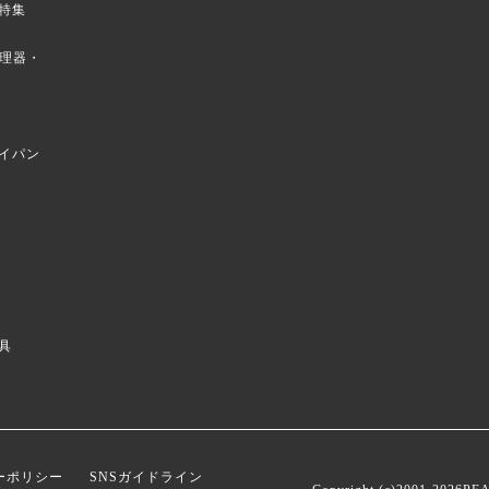
特集
菜調理器・
イパン
具
ーポリシー
SNSガイドライン