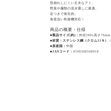
型崩れしにくい丈夫なアミ。
野菜や麺類の流水通しに最適。
足つきで衛生的。
食器洗い乾燥機対応！
商品の概要・仕様
■製品サイズ(約)：
外径280x高さ70mm
■材質：ステンレス鋼（クロム13％）
■原産国：
中国
■JANコード：
4549308540918