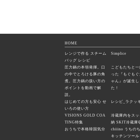
HOME
レンジで作る スチーム
Simplice
バッグ レシピ
圧力鍋の本領発揮。口
こどもたちと一
の中でとろける豚の角
った『もぐもぐ
煮。圧力鍋の扱い方の
ゃん』が誕生し
ポイントを動画で解
た！
説。
はじめての方も安心 せ
レシピ_ラクッ
いろの使い方
VISIONS GOLD COA
冷蔵庫内をスッ
TING特集
納 SKIT冷蔵
おうちで本格韓国気分
chiiino うち
キッチンツール