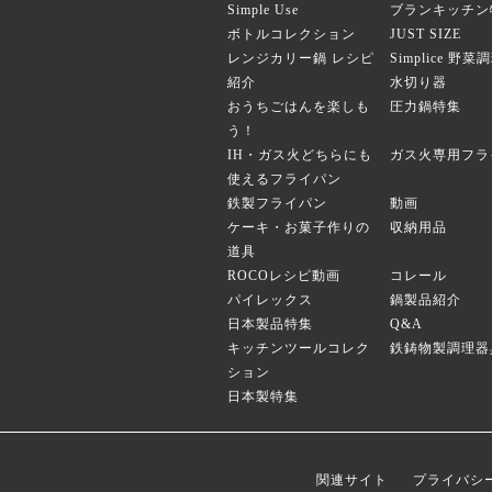
Simple Use
ブランキッチン
ボトルコレクション
JUST SIZE
レンジカリー鍋 レシピ
Simplice 野
紹介
水切り器
おうちごはんを楽しも
圧力鍋特集
う！
IH・ガス火どちらにも
ガス火専用フラ
使えるフライパン
鉄製フライパン
動画
ケーキ・お菓子作りの
収納用品
道具
ROCOレシピ動画
コレール
パイレックス
鍋製品紹介
日本製品特集
Q&A
キッチンツールコレク
鉄鋳物製調理器
ション
日本製特集
関連サイト
プライバシ