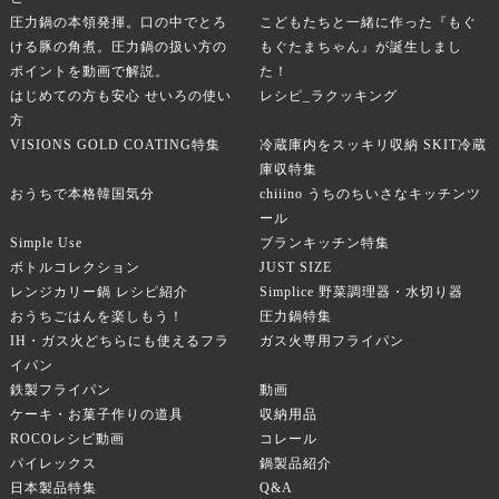
圧力鍋の本領発揮。口の中でとろ
こどもたちと一緒に作った『もぐ
ける豚の角煮。圧力鍋の扱い方の
もぐたまちゃん』が誕生しまし
ポイントを動画で解説。
た！
はじめての方も安心 せいろの使い
レシピ_ラクッキング
方
VISIONS GOLD COATING特集
冷蔵庫内をスッキリ収納 SKIT冷蔵
庫収特集
おうちで本格韓国気分
chiiino うちのちいさなキッチンツ
ール
Simple Use
ブランキッチン特集
ボトルコレクション
JUST SIZE
レンジカリー鍋 レシピ紹介
Simplice 野菜調理器・水切り器
おうちごはんを楽しもう！
圧力鍋特集
IH・ガス火どちらにも使えるフラ
ガス火専用フライパン
イパン
鉄製フライパン
動画
ケーキ・お菓子作りの道具
収納用品
ROCOレシピ動画
コレール
パイレックス
鍋製品紹介
日本製品特集
Q&A