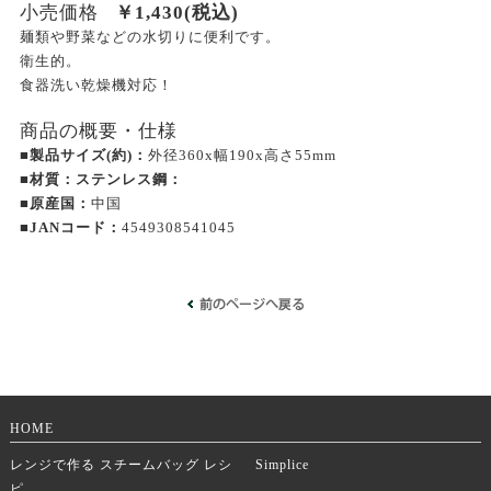
小売価格
￥
1,430
(税込)
麺類や野菜などの水切りに便利です。
衛生的。
食器洗い乾燥機対応！
商品の概要・仕様
■製品サイズ(約)：
外径360x幅190x高さ55mm
■材質：ステンレス鋼：
■原産国：
中国
■JANコード：
4549308541045
HOME
レンジで作る スチームバッグ レシ
Simplice
ピ