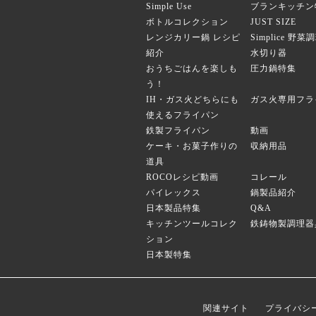
Simple Use
ブランキッチン
ボトルコレクション
JUST SIZE
レンジカリー鍋 レシピ
Simplice 野
紹介
水切り器
おうちごはんを楽しも
圧力鍋特集
う！
IH・ガス火どちらにも
ガス火専用フラ
使えるフライパン
鉄製フライパン
動画
ケーキ・お菓子作りの
収納用品
道具
ROCOレシピ動画
コレール
パイレックス
鍋製品紹介
日本製品特集
Q&A
キッチンツールコレク
鉄鋳物製調理器
ション
日本製特集
関連サイト
プライバシ