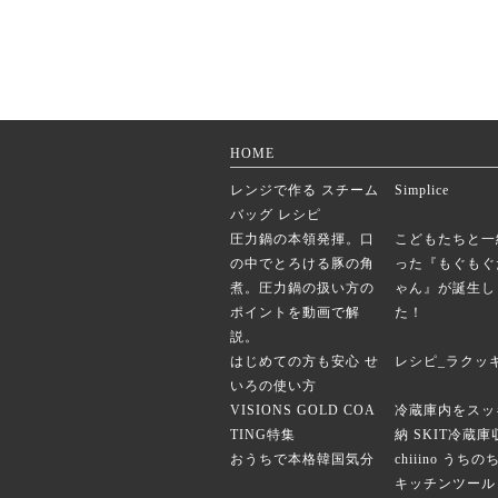
HOME
レンジで作る スチーム
Simplice
バッグ レシピ
圧力鍋の本領発揮。口
こどもたちと一
の中でとろける豚の角
った『もぐもぐ
煮。圧力鍋の扱い方の
ゃん』が誕生し
ポイントを動画で解
た！
説。
はじめての方も安心 せ
レシピ_ラクッ
いろの使い方
VISIONS GOLD COA
冷蔵庫内をスッ
TING特集
納 SKIT冷蔵
おうちで本格韓国気分
chiiino うち
キッチンツール