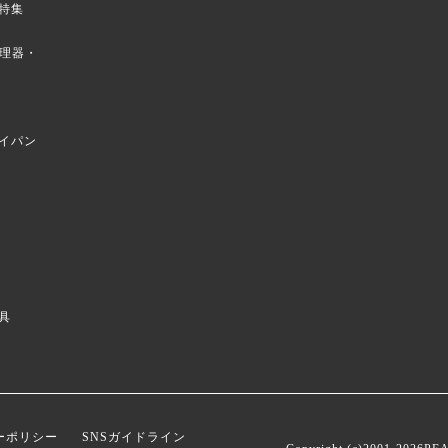
特集
菜調理器・
イパン
具
ーポリシー
SNSガイドライン