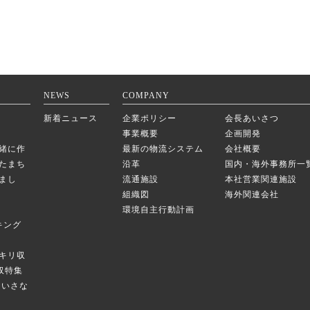
NEWS
COMPANY
新着ニュース
企業ポリシー
会長あいさつ
事業概要
企画開発
緒に作
最新の物流システム
会社概要
たまち
沿革
国内・海外事務所一
まし
流通施設
本社営業関連施設
組織図
海外関連会社
環境自主行動計画
キング
キリ収
庫収特集
のちいさな