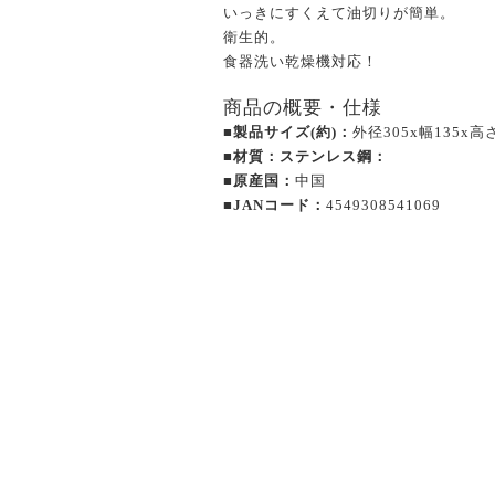
いっきにすくえて油切りが簡単。
衛生的。
食器洗い乾燥機対応！
商品の概要・仕様
■製品サイズ(約)：
外径305x幅135x高
■材質：ステンレス鋼：
■原産国：
中国
■JANコード：
4549308541069