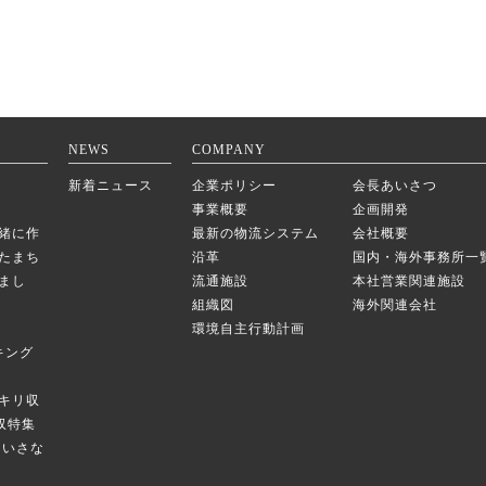
NEWS
COMPANY
新着ニュース
企業ポリシー
会長あいさつ
事業概要
企画開発
緒に作
最新の物流システム
会社概要
たまち
沿革
国内・海外事務所一
まし
流通施設
本社営業関連施設
組織図
海外関連会社
環境自主行動計画
キング
キリ収
庫収特集
のちいさな