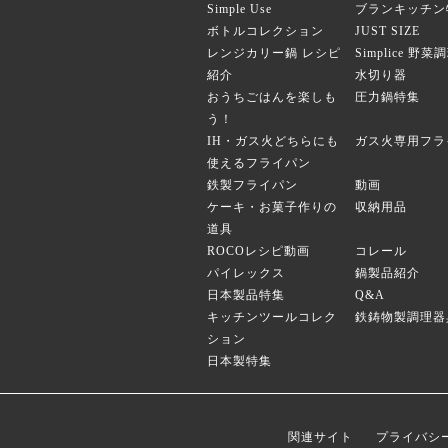
Simple Use
ブランキッチン
ボトルコレクション
JUST SIZE
レンジカリー鍋 レシピ
Simplice 野
紹介
水切り器
おうちごはんを楽しも
圧力鍋特集
う！
IH・ガス火どちらにも
ガス火専用フラ
使えるフライパン
鉄製フライパン
動画
ケーキ・お菓子作りの
収納用品
道具
ROCOレシピ動画
コレール
パイレックス
鍋製品紹介
日本製品特集
Q&A
キッチンツールコレク
鉄鋳物製調理器
ション
日本製特集
関連サイト
プライバシ