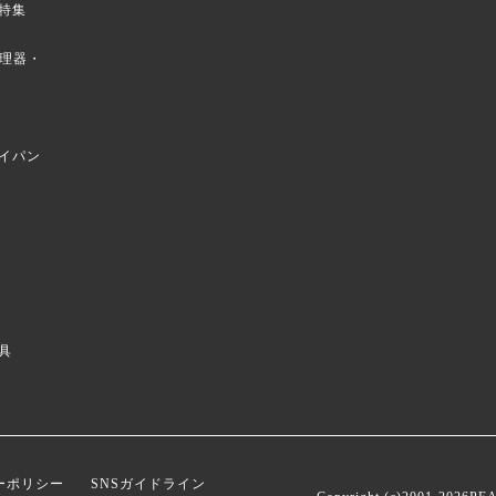
特集
菜調理器・
イパン
具
ーポリシー
SNSガイドライン