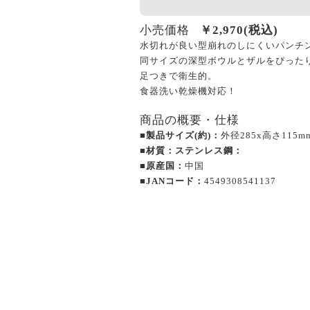
小売価格
￥
2,970
(税込)
水切れが良い型崩れのしにくいパンチ
同サイズの深型ボウルとザルをぴった
足つきで衛生的。
食器洗い乾燥機対応！
商品の概要・仕様
■製品サイズ(約)：
外径285x高さ115m
■材質：ステンレス鋼：
■原産国：
中国
■JANコード：
4549308541137