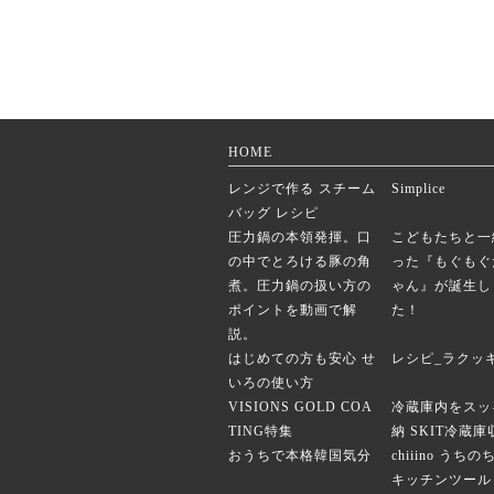
HOME
レンジで作る スチーム
Simplice
バッグ レシピ
圧力鍋の本領発揮。口
こどもたちと一
の中でとろける豚の角
った『もぐもぐ
煮。圧力鍋の扱い方の
ゃん』が誕生し
ポイントを動画で解
た！
説。
はじめての方も安心 せ
レシピ_ラクッ
いろの使い方
VISIONS GOLD COA
冷蔵庫内をスッ
TING特集
納 SKIT冷蔵
おうちで本格韓国気分
chiiino うち
キッチンツール