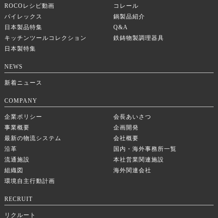
ROCOレシピ動画
コレール
パイレックス
鍋製品紹介
日本製品特集
Q&A
キッチンツールコレクション
鉄鋳物製調理器具
日本製特集
NEWS
新着ニュース
COMPANY
企業ポリシー
会長あいさつ
事業概要
企画開発
最新の物流システム
会社概要
沿革
国内・海外事務所一覧
流通施設
本社営業関連施設
組織図
海外関連会社
環境自主行動計画
RECRUIT
リクルート