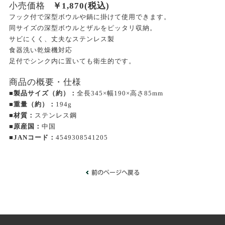
小売価格
￥
1,870
(税込)
フック付で深型ボウルや鍋に掛けて使用できます。
同サイズの深型ボウルとザルをピッタリ収納。
サビにくく、丈夫なステンレス製
食器洗い乾燥機対応
足付でシンク内に置いても衛生的です。
商品の概要・仕様
■製品サイズ（約）：
全長345×幅190×高さ85mm
■重量（約）：
194g
■材質：
ステンレス鋼
■原産国：
中国
■JANコード：
4549308541205