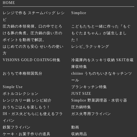
HOME
レンジで作る スチームバッグ レシ
Simplice
ピ
圧力鍋の本領発揮。口の中でとろ
こどもたちと一緒に作った『もぐ
ける豚の角煮。圧力鍋の扱い方の
もぐたまちゃん』が誕生しまし
ポイントを動画で解説。
た！
はじめての方も安心 せいろの使い
レシピ_ラクッキング
方
VISIONS GOLD COATING特集
冷蔵庫内をスッキリ収納 SKIT冷蔵
庫収特集
おうちで本格韓国気分
chiiino うちのちいさなキッチンツ
ール
Simple Use
ブランキッチン特集
ボトルコレクション
JUST SIZE
レンジカリー鍋 レシピ紹介
Simplice 野菜調理器・水切り器
おうちごはんを楽しもう！
圧力鍋特集
IH・ガス火どちらにも使えるフラ
ガス火専用フライパン
イパン
鉄製フライパン
動画
ケーキ・お菓子作りの道具
収納用品