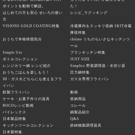
ポイントを動画で解説。
た！
はじめての方も安心 せいろの使い
レシピ_ラクッキング
方
VISIONS GOLD COATING特集
冷蔵庫内をスッキリ収納 SKIT冷蔵
庫収特集
おうちで本格韓国気分
chiiino うちのちいさなキッチンツ
ール
Simple Use
ブランキッチン特集
ボトルコレクション
JUST SIZE
レンジカリー鍋 レシピ紹介
Simplice 野菜調理器・水切り器
おうちごはんを楽しもう！
圧力鍋特集
IH・ガス火どちらにも使えるフラ
ガス火専用フライパン
イパン
鉄製フライパン
動画
ケーキ・お菓子作りの道具
収納用品
ROCOレシピ動画
コレール
パイレックス
鍋製品紹介
日本製品特集
Q&A
キッチンツールコレクション
鉄鋳物製調理器具
日本製特集