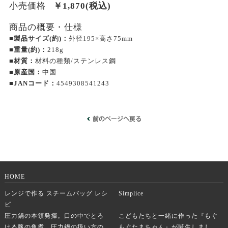
小売価格
￥
1,870
(税込)
商品の概要・仕様
■製品サイズ(約)：
外径195×高さ75mm
■重量(約)：
218g
■材質：
材料の種類/ステンレス鋼
■原産国：
中国
■JANコード：
4549308541243
HOME
レンジで作る スチームバッグ レシ
Simplice
ピ
圧力鍋の本領発揮。口の中でとろ
こどもたちと一緒に作った『もぐ
ける豚の角煮。圧力鍋の扱い方の
もぐたまちゃん』が誕生しまし